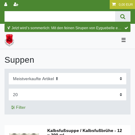
0,00 EUR
🍹 Jetzt wird’s sommerlich: Mit den feinen Sirupen von Eyguebelle entstehen erfrischende Cocktails und köstliche Sommerdrinks.
☰
Suppen
Filter
Kalbsfußsuppe / Kalbsfußbrühe - 12
x 200 ml