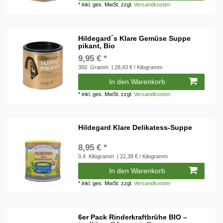
*
inkl. ges. MwSt.
zzgl.
Versandkosten
Hildegard´s Klare Gemüse Suppe
pikant, Bio
9,95 € *
350
Gramm
| 28,43 € / Kilogramm
In den Warenkorb
*
inkl. ges. MwSt.
zzgl.
Versandkosten
Hildegard Klare Delikatess-Suppe
8,95 € *
0.4
Kilogramm
| 22,38 € / Kilogramm
In den Warenkorb
*
inkl. ges. MwSt.
zzgl.
Versandkosten
6er Pack Rinderkraftbrühe BIO –