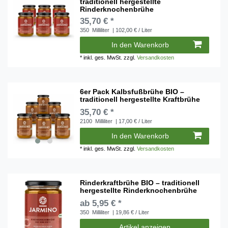
traditionell hergestellte
Rinderknochenbrühe
35,70 € *
350
Milliliter
| 102,00 € / Liter
In den Warenkorb
*
inkl. ges. MwSt.
zzgl.
Versandkosten
6er Pack Kalbsfußbrühe BIO –
traditionell hergestellte Kraftbrühe
35,70 € *
2100
Milliliter
| 17,00 € / Liter
In den Warenkorb
*
inkl. ges. MwSt.
zzgl.
Versandkosten
Rinderkraftbrühe BIO – traditionell
hergestellte Rinderknochenbrühe
ab 5,95 € *
350
Milliliter
| 19,86 € / Liter
Artikel anzeigen