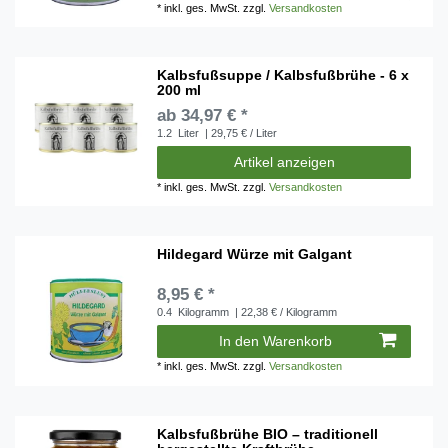
*
inkl. ges. MwSt.
zzgl.
Versandkosten
Kalbsfußsuppe / Kalbsfußbrühe - 6 x
200 ml
ab 34,97 € *
1.2
Liter
| 29,75 € / Liter
Artikel anzeigen
*
inkl. ges. MwSt.
zzgl.
Versandkosten
Hildegard Würze mit Galgant
8,95 € *
0.4
Kilogramm
| 22,38 € / Kilogramm
In den Warenkorb
*
inkl. ges. MwSt.
zzgl.
Versandkosten
Kalbsfußbrühe BIO – traditionell