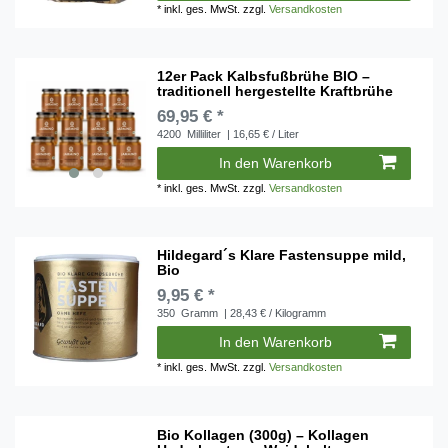
*
inkl. ges. MwSt.
zzgl.
Versandkosten
12er Pack Kalbsfußbrühe BIO –
traditionell hergestellte Kraftbrühe
69,95 € *
4200
Milliliter
| 16,65 € / Liter
In den Warenkorb
*
inkl. ges. MwSt.
zzgl.
Versandkosten
Hildegard´s Klare Fastensuppe mild,
Bio
9,95 € *
350
Gramm
| 28,43 € / Kilogramm
In den Warenkorb
*
inkl. ges. MwSt.
zzgl.
Versandkosten
Bio Kollagen (300g) – Kollagen