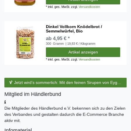
*
inkl. ges. MwSt.
zzgl.
Versandkosten
Dinkel Vollkorn Knödelbrot /
Semmelwürfel, Bio
ab 4,95 € *
300
Gramm
| 19,83 € / Kilogramm
Artikel anzeigen
*
inkl. ges. MwSt.
zzgl.
Versandkosten
🍹 Jetzt wird’s sommerlich: Mit den feinen Sirupen von Eyguebelle entstehen erfrischende Cocktails und köstliche Sommerdrinks.
Mitglied im Händlerbund
Die Mitglieder des Händlerbund e.V. bekennen sich zu den Zielen
des Verbandes und gestalten dadurch die E-Commerce Branche
aktiv mit.
Infomaterial