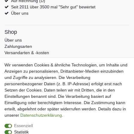
Auf Rechnung (D)
Seit 2011 über 3500 mal "Sehr gut" bewertet
Über uns
Shop
Über uns
Zahlungsarten
Versandarten & -kosten
Widerrufsrecht
Wir verwenden Cookies & ähnliche Technologien, um Inhalte und
Warenkorb
Anzeigen zu personalisieren, Drittanbieter-Medien einzubinden
Zur Kasse
und Zugriffe zu analysieren. Die Verarbeitung
Mein Konto
personenbezogener Daten (z. B. IP-Adresse) erfolgt erst nach
Kundenkonto eröffnen
Setzen der Cookies. Daten teilen wir mit Dritten, die in den
Im Kundenkonto anmelden
Einstellungen benannt sind. Die Verarbeitung basiert auf
Wunschliste
Einwilligung oder berechtigtem Interesse. Die Zustimmung kann
erteilt, abgelehnt oder später widerrufen werden. Details dazu in
Service
unserer
Daten­schutz­erklärung
.
Kontakt
Essenziell
Datenschutzerklärung
Statistik
AGB