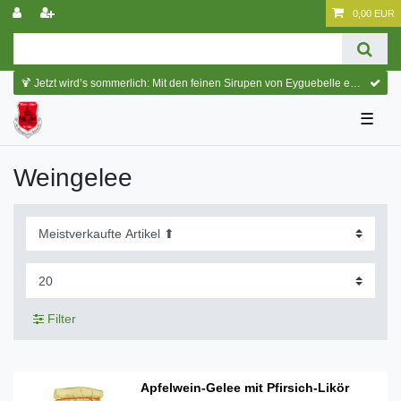
0,00 EUR
🍹 Jetzt wird’s sommerlich: Mit den feinen Sirupen von Eyguebelle entstehen erfrischende Cocktails und köstliche Sommerdrinks.
☰
Weingelee
Filter
Apfelwein-Gelee mit Pfirsich-Likör