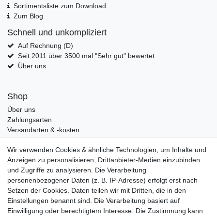
Sortimentsliste zum Download
Zum Blog
Schnell und unkompliziert
Auf Rechnung (D)
Seit 2011 über 3500 mal "Sehr gut" bewertet
Über uns
Shop
Über uns
Zahlungsarten
Versandarten & -kosten
Widerrufsrecht
Wir verwenden Cookies & ähnliche Technologien, um Inhalte und
Warenkorb
Anzeigen zu personalisieren, Drittanbieter-Medien einzubinden
Zur Kasse
und Zugriffe zu analysieren. Die Verarbeitung
Mein Konto
personenbezogener Daten (z. B. IP-Adresse) erfolgt erst nach
Kundenkonto eröffnen
Setzen der Cookies. Daten teilen wir mit Dritten, die in den
Im Kundenkonto anmelden
Einstellungen benannt sind. Die Verarbeitung basiert auf
Wunschliste
Einwilligung oder berechtigtem Interesse. Die Zustimmung kann