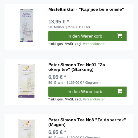
Misteltinktur - "Kapljice bele omele"
13,95 € *
50
Milliliter
| 279,00 € / Liter
In den Warenkorb
*
inkl. ges. MwSt.
zzgl.
Versandkosten
Pater Simons Tee Nr.01 "Za
okrepitev" (Stärkung)
6,95 € *
50
Gramm
| 139,00 € / Kilogramm
In den Warenkorb
*
inkl. ges. MwSt.
zzgl.
Versandkosten
Pater Simons Tee Nr.8 "Za dober tek"
(Magen)
6,95 € *
50
Gramm
| 139,00 € / Kilogramm