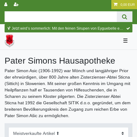
0,00 EUR
🍹 Jetzt wird’s sommerlich: Mit den feinen Sirupen von Eyguebelle entstehen erfrischende Cocktails und köstliche Sommerdrinks.
☰
Pater Simons Hausapotheke
Pater Simon Asic (1906-1992) war Mönch und langjähriger Prior
der ehrwürdigen, über 800 Jahre alten Zisterzienser-Abtei Sticna
(Sittich) in Slowenien. Mit seiner großen Kenntnis im Umgang mit
Heilpflanzen half er Tausenden von Hilfesuchenden, die in
Scharen zu seinem Kloster pilgerten. Die Zisterzienser Abtei
Sticna hat 1992 die Gesellschaft SITIK d.o.o. gegründet, um dem
breiteren Bevölkerungskreis den Zugang zum reichen Erbe von
Pater Simon Ašic zu ermöglichen.