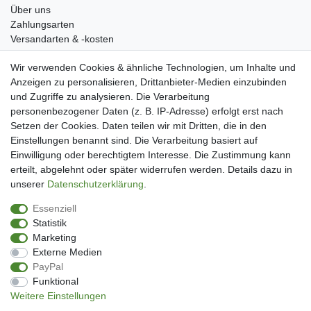
Über uns
Zahlungsarten
Versandarten & -kosten
Widerrufsrecht
Wir verwenden Cookies & ähnliche Technologien, um Inhalte und
Warenkorb
Anzeigen zu personalisieren, Drittanbieter-Medien einzubinden
Zur Kasse
und Zugriffe zu analysieren. Die Verarbeitung
Mein Konto
personenbezogener Daten (z. B. IP-Adresse) erfolgt erst nach
Kundenkonto eröffnen
Setzen der Cookies. Daten teilen wir mit Dritten, die in den
Im Kundenkonto anmelden
Einstellungen benannt sind. Die Verarbeitung basiert auf
Wunschliste
Einwilligung oder berechtigtem Interesse. Die Zustimmung kann
erteilt, abgelehnt oder später widerrufen werden. Details dazu in
Service
unserer
Daten­schutz­erklärung
.
Kontakt
Essenziell
Datenschutzerklärung
Statistik
AGB
Marketing
Impressum
Externe Medien
Facebook
PayPal
Newsletter An & Abmeldung
Funktional
Weitere Einstellungen