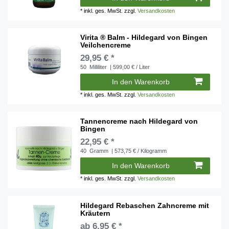
*
inkl. ges. MwSt.
zzgl.
Versandkosten
Virita ® Balm - Hildegard von Bingen
Veilchencreme
29,95 € *
50
Milliliter
| 599,00 € / Liter
In den Warenkorb
*
inkl. ges. MwSt.
zzgl.
Versandkosten
Tannencreme nach Hildegard von
Bingen
22,95 € *
40
Gramm
| 573,75 € / Kilogramm
In den Warenkorb
*
inkl. ges. MwSt.
zzgl.
Versandkosten
Hildegard Rebaschen Zahncreme mit
Kräutern
ab 6,95 € *