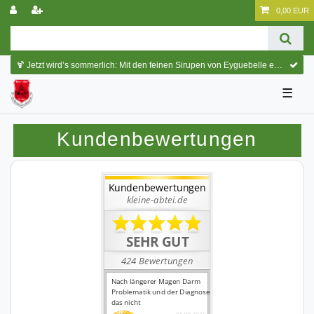
0,00 EUR
🍹 Jetzt wird’s sommerlich: Mit den feinen Sirupen von Eyguebelle entstehen erfrischende Cocktails und köstliche Sommerdrinks.
☰
Kundenbewertungen