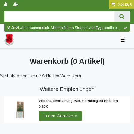
0,00 EUR
🍹 Jetzt wird’s sommerlich: Mit den feinen Sirupen von Eyguebelle entstehen erfrischende Cocktails und köstliche Sommerdrinks.
☰
Warenkorb
(0 Artikel)
Sie haben noch keine Artikel im Warenkorb.
Weitere Empfehlungen
Wildkräutermischung, Bio, mit Hildegard-Kräutern
3,95 €
In den Warenkorb