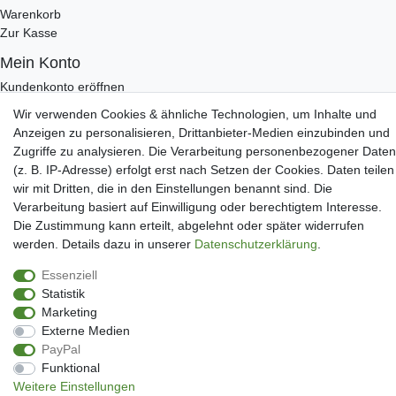
Warenkorb
Zur Kasse
Mein Konto
Kundenkonto eröffnen
Im Kundenkonto anmelden
Wir verwenden Cookies & ähnliche Technologien, um Inhalte und
Wunschliste
Anzeigen zu personalisieren, Drittanbieter-Medien einzubinden und
Zugriffe zu analysieren. Die Verarbeitung personenbezogener Daten
Service
(z. B. IP-Adresse) erfolgt erst nach Setzen der Cookies. Daten teilen
Kontakt
wir mit Dritten, die in den Einstellungen benannt sind. Die
Datenschutzerklärung
Verarbeitung basiert auf Einwilligung oder berechtigtem Interesse.
AGB
Die Zustimmung kann erteilt, abgelehnt oder später widerrufen
Impressum
werden. Details dazu in unserer
Daten­schutz­erklärung
.
Facebook
Newsletter An & Abmeldung
Essenziell
Statistik
Marketing
Externe Medien
Impressum
Daten­schutz­erklärung
AGB
Widerrufs­recht
PayPal
Funktional
Weitere Einstellungen