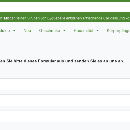
ch: Mit den feinen Sirupen von Eyguebelle entstehen erfrischende Cocktails und k
odukte
Neu
Geschenke
Hausmittel
Körperpfleg
len Sie bitte dieses Formular aus und senden Sie es an uns ab.