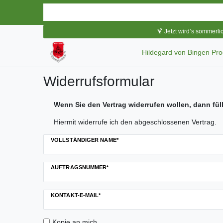
🍹 Jetzt wird’s sommerli
Hildegard von Bingen Pr
Widerrufs­formular
Wenn Sie den Vertrag widerrufen wollen, dann fül
Hiermit widerrufe ich den abgeschlossenen Vertrag.
Ceres::Template.mailFormHoneypotLabel
VOLLSTÄNDIGER NAME*
AUFTRAGSNUMMER*
KONTAKT-E-MAIL*
Kopie an mich