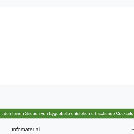
Mit den feinen Sirupen von Eyguebelle entstehen erfrischende Cocktail
Infomaterial
S