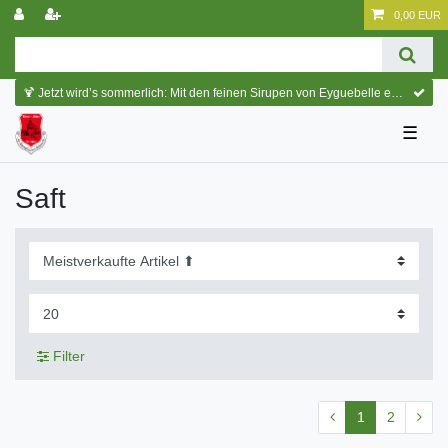
0,00 EUR
🍹 Jetzt wird’s sommerlich: Mit den feinen Sirupen von Eyguebelle entstehen erfrischende Cocktails und köstliche Sommerdrinks.
☰
Saft
Filter
1
2