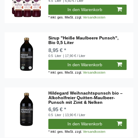
4.5
Liter
| 6,60 € / Liter
In den Warenkorb
*
inkl. ges. MwSt.
zzgl.
Versandkosten
Sirup "Heiße Maulbeere Punsch",
Bio 0,5 Liter
8,95 € *
0.5
Liter
| 17,90 € / Liter
In den Warenkorb
*
inkl. ges. MwSt.
zzgl.
Versandkosten
Hildegard Weihnachtspunsch bio –
Alkoholfreier Quitten-Maulbeer-
Punsch mit Zimt & Nelken
6,95 € *
0.5
Liter
| 13,90 € / Liter
In den Warenkorb
*
inkl. ges. MwSt.
zzgl.
Versandkosten