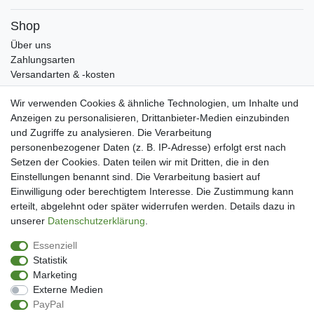
Shop
Über uns
Zahlungsarten
Versandarten & -kosten
Widerrufsrecht
Wir verwenden Cookies & ähnliche Technologien, um Inhalte und
Warenkorb
Anzeigen zu personalisieren, Drittanbieter-Medien einzubinden
Zur Kasse
und Zugriffe zu analysieren. Die Verarbeitung
Mein Konto
personenbezogener Daten (z. B. IP-Adresse) erfolgt erst nach
Kundenkonto eröffnen
Setzen der Cookies. Daten teilen wir mit Dritten, die in den
Im Kundenkonto anmelden
Einstellungen benannt sind. Die Verarbeitung basiert auf
Wunschliste
Einwilligung oder berechtigtem Interesse. Die Zustimmung kann
erteilt, abgelehnt oder später widerrufen werden. Details dazu in
Service
unserer
Daten­schutz­erklärung
.
Kontakt
Essenziell
Datenschutzerklärung
Statistik
AGB
Marketing
Impressum
Externe Medien
Facebook
PayPal
Newsletter An & Abmeldung