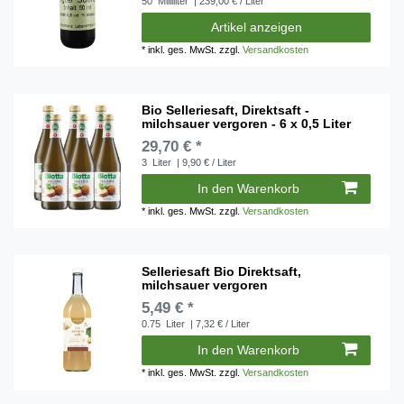
50
Milliliter
| 239,00 € / Liter
Artikel anzeigen
*
inkl. ges. MwSt.
zzgl.
Versandkosten
Bio Selleriesaft, Direktsaft -
milchsauer vergoren - 6 x 0,5 Liter
29,70 € *
3
Liter
| 9,90 € / Liter
In den Warenkorb
*
inkl. ges. MwSt.
zzgl.
Versandkosten
Selleriesaft Bio Direktsaft,
milchsauer vergoren
5,49 € *
0.75
Liter
| 7,32 € / Liter
In den Warenkorb
*
inkl. ges. MwSt.
zzgl.
Versandkosten