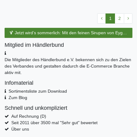
1
2
🍹 Jetzt wird’s sommerlich: Mit den feinen Sirupen von Eyguebelle entstehen erfrischende Cocktails und köstliche Sommerdrinks.
Mitglied im Händlerbund
Die Mitglieder des Händlerbund e.V. bekennen sich zu den Zielen
des Verbandes und gestalten dadurch die E-Commerce Branche
aktiv mit.
Infomaterial
Sortimentsliste zum Download
Zum Blog
Schnell und unkompliziert
Auf Rechnung (D)
Seit 2011 über 3500 mal "Sehr gut" bewertet
Über uns