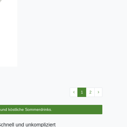
1
2
s und köstliche Sommerdrinks.
chnell und unkompliziert