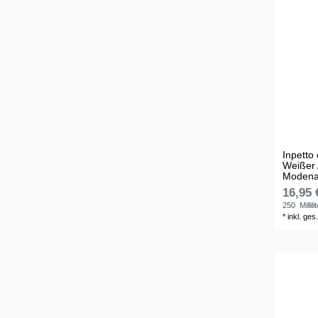
Inpetto
Weißer 
Moden
16,95 
250
Millili
*
inkl. ges