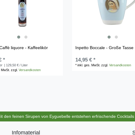
Caffè liquore - Kaffeelikör
Inpetto Boccale - Große Tasse
€ *
14,95 € *
ter
| 129,50 € / Liter
*
inkl. ges. MwSt.
zzgl.
Versandkosten
. MwSt.
zzgl.
Versandkosten
Mit den feinen Sirupen von Eyguebelle entstehen erfrischende Cocktail
Infomaterial
S