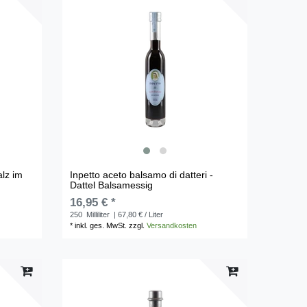
alz im
Inpetto aceto balsamo di datteri -
Dattel Balsamessig
16,95 € *
250
Milliliter
| 67,80 € / Liter
*
inkl. ges. MwSt.
zzgl.
Versandkosten