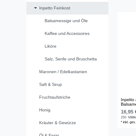
Inpetto Feinkost
Balsamessige und Öle
Kaffee und Accessoires
Liköre
Salz, Senfe und Bruschetta
Maronen / Edelkastanien
Saft & Sirup
Fruchtaufstriche
Inpetto 
Balsam
Honig
16,95 
250
Millili
*
inkl. ges
Kräuter & Gewürze
Öl & Essig