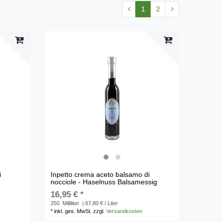
1
2
i
Inpetto crema aceto balsamo di
nocciole - Haselnuss Balsamessig
16,95 € *
250
Milliliter
| 67,80 € / Liter
*
inkl. ges. MwSt.
zzgl.
Versandkosten