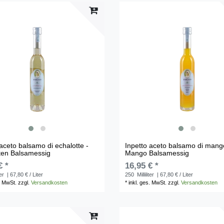
 aceto balsamo di echalotte -
Inpetto aceto balsamo di mang
ten Balsamessig
Mango Balsamessig
€ *
16,95 € *
ter
| 67,80 € / Liter
250
Milliliter
| 67,80 € / Liter
. MwSt.
zzgl.
Versandkosten
*
inkl. ges. MwSt.
zzgl.
Versandkosten