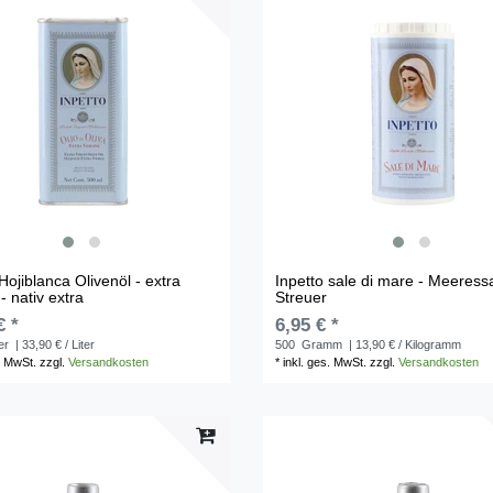
Hojiblanca Olivenöl - extra
Inpetto sale di mare - Meeress
- nativ extra
Streuer
€ *
6,95 € *
ter
| 33,90 € / Liter
500
Gramm
| 13,90 € / Kilogramm
. MwSt.
zzgl.
Versandkosten
*
inkl. ges. MwSt.
zzgl.
Versandkosten