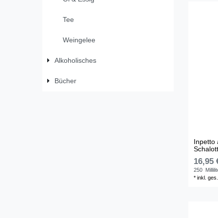
Tee
Weingelee
Alkoholisches
Bücher
Inpetto
Schalot
16,95 
250
Millili
*
inkl. ges