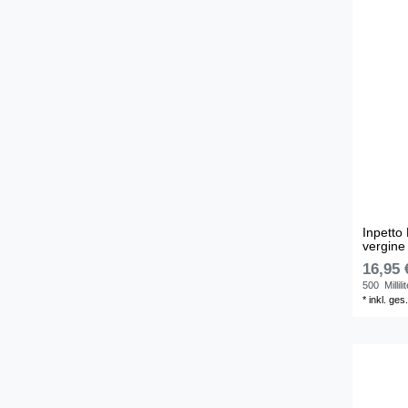
Inpetto 
vergine 
16,95 
500
Millili
*
inkl. ges