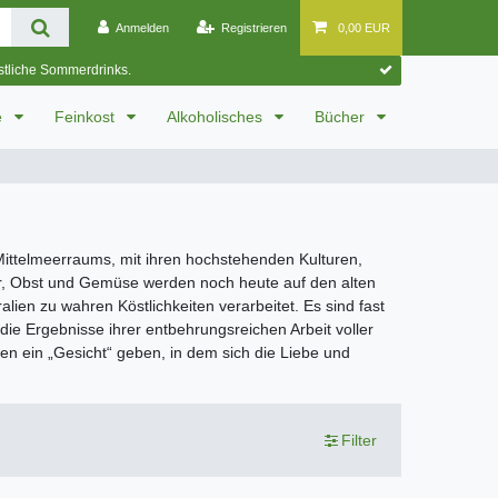
Anmelden
Registrieren
0,00 EUR
östliche Sommerdrinks.
e
Feinkost
Alkoholisches
Bücher
Mittelmeerraums, mit ihren hochstehenden Kulturen,
er, Obst und Gemüse werden noch heute auf den alten
lien zu wahren Köstlichkeiten verarbeitet. Es sind fast
ie Ergebnisse ihrer entbehrungsreichen Arbeit voller
n ein „Gesicht“ geben, in dem sich die Liebe und
Filter