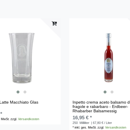
 Latte Macchiato Glas
Inpetto crema aceto balsamo d
fragole e rabarbaro - Erdbeer-
Rhabarber Balsamessig
 *
16,95 € *
. MwSt.
zzgl.
Versandkosten
250
Milliliter
| 67,80 € / Liter
*
inkl. ges. MwSt.
zzgl.
Versandkosten