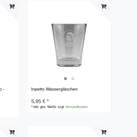
o -
Inpetto Wassergläschen
5,95 € *
*
inkl. ges. MwSt.
zzgl.
Versandkosten