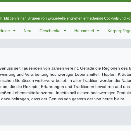
ch: Mit den feinen Sirupen von Eyguebelle entstehen erfrischende Cocktails und k
odukte
Neu
Geschenke
Hausmittel
Körperpfleg
d Genuss seit Tausenden von Jahren vereint. Gerade die Regionen des 
Gewinnung und Verarbeitung hochwertiger Lebensmittel. Hopfen, Kräut
ischen Genüssen weiterverarbeitet. In alter Tradition werden die Natura
riebe, die die Rezepte, Erfahrungen und Traditionen bewahren und uns d
roßen Lebensmittelkonzerne. Inpetto soll diesen hochwertigen Produkte
 dazu beitragen, dass der Genuss von gestern der von heute bleibt.