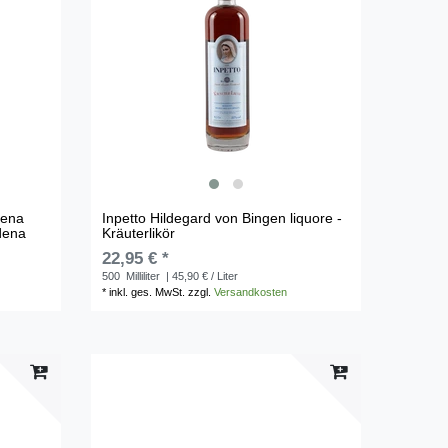
dena
Inpetto Hildegard von Bingen liquore -
dena
Kräuterlikör
22,95 € *
500
Milliliter
| 45,90 € / Liter
*
inkl. ges. MwSt.
zzgl.
Versandkosten