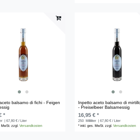
aceto balsamo di fichi - Feigen
Inpetto aceto balsamo di mirtill
essig
- Preiselbeer Balsamessig
€ *
16,95 € *
ter
| 67,80 € / Liter
250
Milliliter
| 67,80 € / Liter
. MwSt.
zzgl.
Versandkosten
*
inkl. ges. MwSt.
zzgl.
Versandkosten