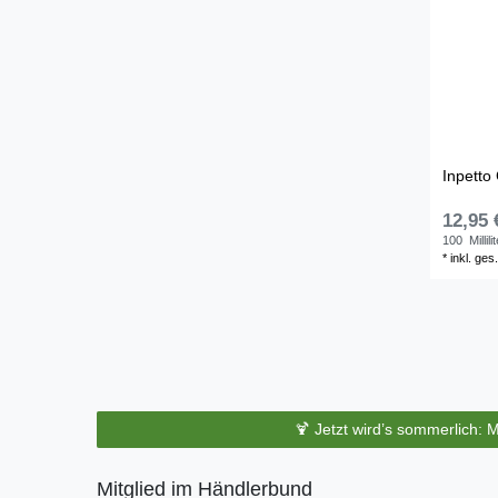
Inpetto 
12,95 
100
Millili
*
inkl. ges
🍹 Jetzt wird’s sommerlich: 
Mitglied im Händlerbund