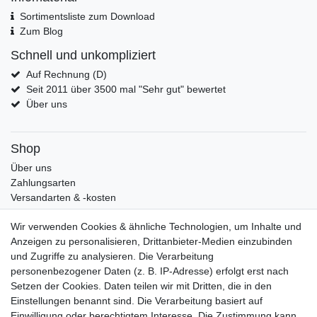
Sortimentsliste zum Download
Zum Blog
Schnell und unkompliziert
Auf Rechnung (D)
Seit 2011 über 3500 mal "Sehr gut" bewertet
Über uns
Shop
Über uns
Zahlungsarten
Versandarten & -kosten
Widerrufsrecht
Wir verwenden Cookies & ähnliche Technologien, um Inhalte und
Warenkorb
Anzeigen zu personalisieren, Drittanbieter-Medien einzubinden
Zur Kasse
und Zugriffe zu analysieren. Die Verarbeitung
Mein Konto
personenbezogener Daten (z. B. IP-Adresse) erfolgt erst nach
Kundenkonto eröffnen
Setzen der Cookies. Daten teilen wir mit Dritten, die in den
Im Kundenkonto anmelden
Einstellungen benannt sind. Die Verarbeitung basiert auf
Wunschliste
Einwilligung oder berechtigtem Interesse. Die Zustimmung kann