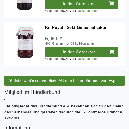
In den Warenkorb
*
inkl. ges. MwSt.
zzgl.
Versandkosten
Kir Royal - Sekt-Gelee mit Likör
5,95 € *
400
Gramm
| 14,88 € / Kilogramm
In den Warenkorb
*
inkl. ges. MwSt.
zzgl.
Versandkosten
🍹 Jetzt wird’s sommerlich: Mit den feinen Sirupen von Eyguebelle entstehen erfrischende Cocktails und köstliche Sommerdrinks.
Mitglied im Händlerbund
Die Mitglieder des Händlerbund e.V. bekennen sich zu den Zielen
des Verbandes und gestalten dadurch die E-Commerce Branche
aktiv mit.
Infomaterial