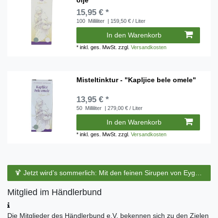
15,95 € *
100
Milliliter
| 159,50 € / Liter
In den Warenkorb
*
inkl. ges. MwSt.
zzgl.
Versandkosten
Misteltinktur - "Kapljice bele omele"
13,95 € *
50
Milliliter
| 279,00 € / Liter
In den Warenkorb
*
inkl. ges. MwSt.
zzgl.
Versandkosten
🍹 Jetzt wird’s sommerlich: Mit den feinen Sirupen von Eyguebelle entstehen erfrischende Cocktails und köstliche Sommerdrinks.
Mitglied im Händlerbund
Die Mitglieder des Händlerbund e.V. bekennen sich zu den Zielen