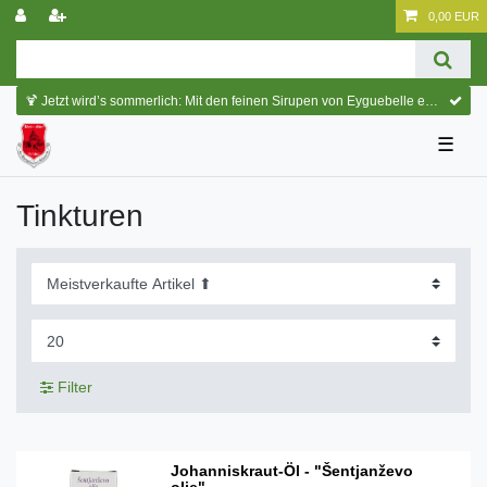
0,00 EUR
🍹 Jetzt wird’s sommerlich: Mit den feinen Sirupen von Eyguebelle entstehen erfrischende Cocktails und köstliche Sommerdrinks.
☰
Tinkturen
Filter
Johanniskraut-Öl - "Šentjanževo
olje"