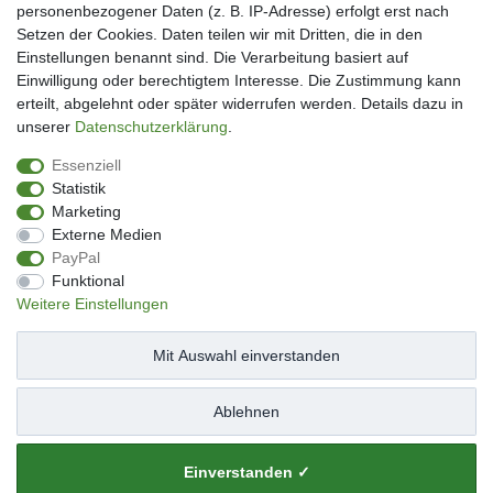
Mein Konto
personenbezogener Daten (z. B. IP-Adresse) erfolgt erst nach
Kundenkonto eröffnen
Setzen der Cookies. Daten teilen wir mit Dritten, die in den
Im Kundenkonto anmelden
Einstellungen benannt sind. Die Verarbeitung basiert auf
Wunschliste
Einwilligung oder berechtigtem Interesse. Die Zustimmung kann
erteilt, abgelehnt oder später widerrufen werden. Details dazu in
Service
unserer
Daten­schutz­erklärung
.
Kontakt
Essenziell
Datenschutzerklärung
Statistik
AGB
Marketing
Impressum
Externe Medien
Facebook
PayPal
Newsletter An & Abmeldung
Funktional
Weitere Einstellungen
Mit Auswahl einverstanden
Impressum
Daten­schutz­erklärung
AGB
Ablehnen
Widerrufs­recht
Kontakt
Vertrag widerrufen
Einverstanden ✓