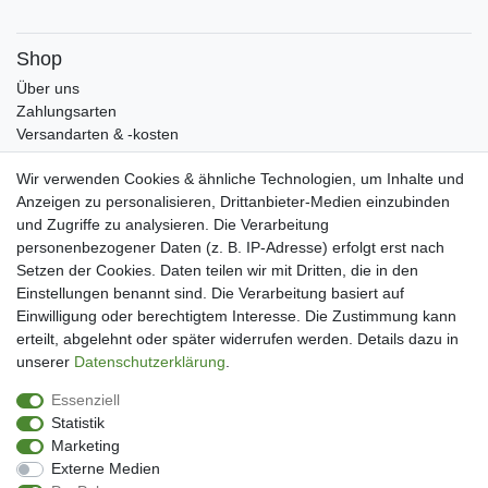
Shop
Über uns
Zahlungsarten
Versandarten & -kosten
Widerrufsrecht
Wir verwenden Cookies & ähnliche Technologien, um Inhalte und
Warenkorb
Anzeigen zu personalisieren, Drittanbieter-Medien einzubinden
Zur Kasse
und Zugriffe zu analysieren. Die Verarbeitung
Mein Konto
personenbezogener Daten (z. B. IP-Adresse) erfolgt erst nach
Kundenkonto eröffnen
Setzen der Cookies. Daten teilen wir mit Dritten, die in den
Im Kundenkonto anmelden
Einstellungen benannt sind. Die Verarbeitung basiert auf
Wunschliste
Einwilligung oder berechtigtem Interesse. Die Zustimmung kann
erteilt, abgelehnt oder später widerrufen werden. Details dazu in
Service
unserer
Daten­schutz­erklärung
.
Kontakt
Essenziell
Datenschutzerklärung
Statistik
AGB
Marketing
Impressum
Externe Medien
Facebook