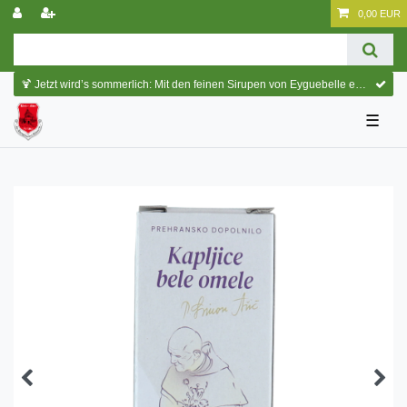
0,00 EUR
🍹 Jetzt wird’s sommerlich: Mit den feinen Sirupen von Eyguebelle entstehen erfrischende Cocktails und köstliche Sommerdrinks.
☰