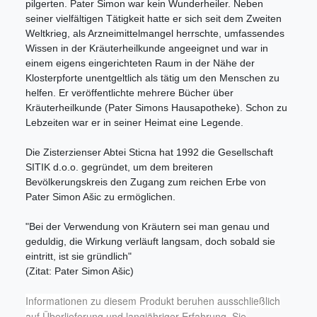
pilgerten. Pater Simon war kein Wunderheiler. Neben
seiner vielfältigen Tätigkeit hatte er sich seit dem Zweiten
Weltkrieg, als Arzneimittelmangel herrschte, umfassendes
Wissen in der Kräuterheilkunde angeeignet und war in
einem eigens eingerichteten Raum in der Nähe der
Klosterpforte unentgeltlich als tätig um den Menschen zu
helfen. Er veröffentlichte mehrere Bücher über
Kräuterheilkunde (Pater Simons Hausapotheke). Schon zu
Lebzeiten war er in seiner Heimat eine Legende.
Die Zisterzienser Abtei Sticna hat 1992 die Gesellschaft
SITIK d.o.o. gegründet, um dem breiteren
Bevölkerungskreis den Zugang zum reichen Erbe von
Pater Simon Ašic zu ermöglichen.
"Bei der Verwendung von Kräutern sei man genau und
geduldig, die Wirkung verläuft langsam, doch sobald sie
eintritt, ist sie gründlich"
(Zitat: Pater Simon Ašic)
Informationen zu diesem Produkt beruhen ausschließlich
auf Überlieferung und langjähriger Erfahrung. Sie