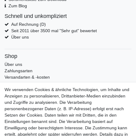
Zum Blog
Schnell und unkompliziert
Auf Rechnung (D)
Seit 2011 über 3500 mal "Sehr gut" bewertet
Über uns
Shop
Über uns
Zahlungsarten
Versandarten & -kosten
Widerrufsrecht
Wir verwenden Cookies & ähnliche Technologien, um Inhalte und
Warenkorb
Anzeigen zu personalisieren, Drittanbieter-Medien einzubinden
Zur Kasse
und Zugriffe zu analysieren. Die Verarbeitung
Mein Konto
personenbezogener Daten (z. B. IP-Adresse) erfolgt erst nach
Kundenkonto eröffnen
Setzen der Cookies. Daten teilen wir mit Dritten, die in den
Im Kundenkonto anmelden
Einstellungen benannt sind. Die Verarbeitung basiert auf
Wunschliste
Einwilligung oder berechtigtem Interesse. Die Zustimmung kann
erteilt, abgelehnt oder später widerrufen werden. Details dazu in