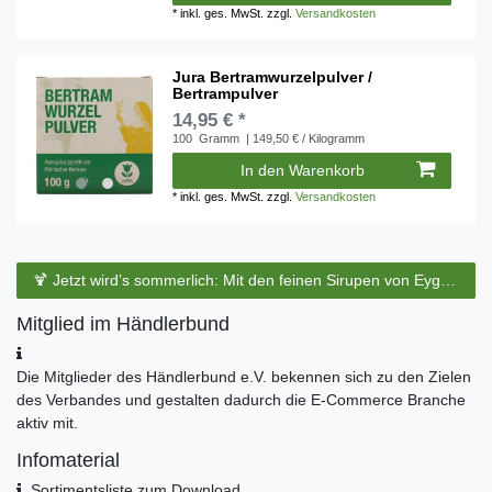
*
inkl. ges. MwSt.
zzgl.
Versandkosten
Jura Bertramwurzelpulver /
Bertrampulver
14,95 € *
100
Gramm
| 149,50 € / Kilogramm
In den Warenkorb
*
inkl. ges. MwSt.
zzgl.
Versandkosten
🍹 Jetzt wird’s sommerlich: Mit den feinen Sirupen von Eyguebelle entstehen erfrischende Cocktails und köstliche Sommerdrinks.
Mitglied im Händlerbund
Die Mitglieder des Händlerbund e.V. bekennen sich zu den Zielen
des Verbandes und gestalten dadurch die E-Commerce Branche
aktiv mit.
Infomaterial
Sortimentsliste zum Download