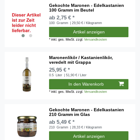
Gekochte Maronen - Edelkastanien
100 Gramm im Beutel
ab 2,75 € *
100
Gramm
| 29,50 € / Kilogramm
Artikel anzeigen
*
inkl. ges. MwSt.
zzgl.
Versandkosten
Maronenlikör / Kastanienlikör,
veredelt mit Grappa
25,95 € *
0.5
Liter
| 51,90 € / Liter
In den Warenkorb
*
inkl. ges. MwSt.
zzgl.
Versandkosten
Gekochte Maronen - Edelkastanien
210 Gramm im Glas
ab 5,49 € *
210
Gramm
| 28,33 € / Kilogramm
Artikel anzeigen