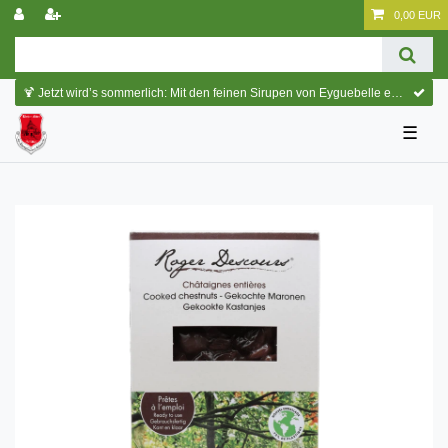
0,00 EUR
🍹 Jetzt wird’s sommerlich: Mit den feinen Sirupen von Eyguebelle entstehen erfrischende Cocktails und köstliche Sommerdrinks.
☰