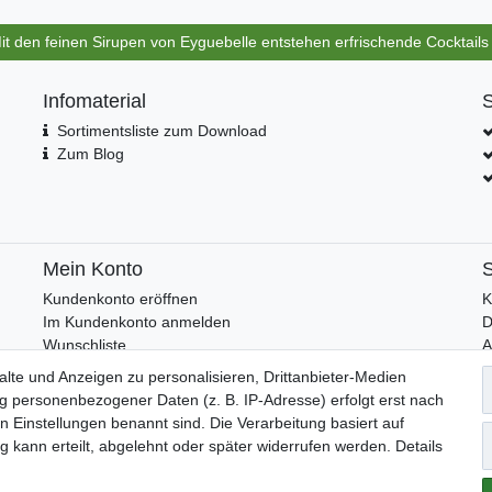
Mit den feinen Sirupen von Eyguebelle entstehen erfrischende Cocktail
Infomaterial
S
Sortimentsliste zum Download
Zum Blog
Mein Konto
S
Kundenkonto eröffnen
K
Im Kundenkonto anmelden
D
Wunschliste
I
lte und Anzeigen zu personalisieren, Drittanbieter-Medien
F
ng personenbezogener Daten (z. B. IP-Adresse) erfolgt erst nach
N
den Einstellungen benannt sind. Die Verarbeitung basiert auf
 kann erteilt, abgelehnt oder später widerrufen werden. Details