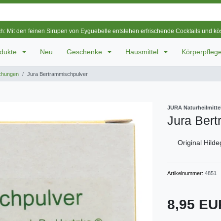
ch: Mit den feinen Sirupen von Eyguebelle entstehen erfrischende Cocktails und k
odukte
Neu
Geschenke
Hausmittel
Körperpfleg
chungen
Jura Bertrammischpulver
JURA Naturheilmitt
Jura Ber
Original Hild
Artikelnummer:
4851
8,95 E