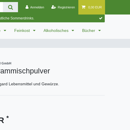
Anmelden
Registrieren
0,00 EUR
östliche Sommerdrinks.
e
Feinkost
Alkoholisches
Bücher
el GmbH
trammischpulver
egard Lebensmittel und Gewürze.
*
UR