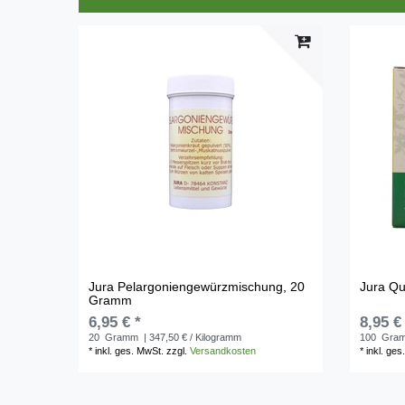
Jura Pelargoniengewürzmischung, 20
Jura Qu
Gramm
6,95 € *
8,95 €
20
Gramm
| 347,50 € / Kilogramm
100
Gra
*
inkl. ges. MwSt.
zzgl.
Versandkosten
*
inkl. ges