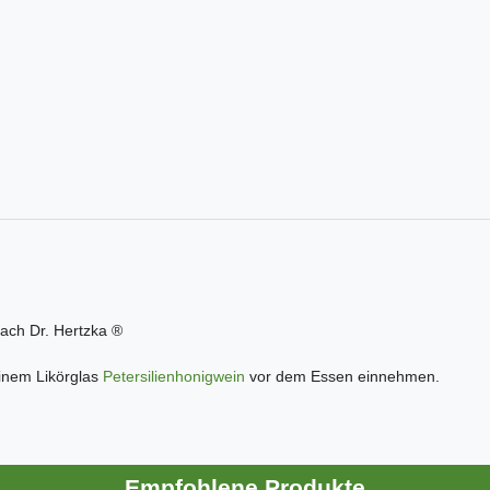
nach Dr. Hertzka ®
einem Likörglas
Petersilienhonigwein
vor dem Essen einnehmen.
Empfohlene Produkte