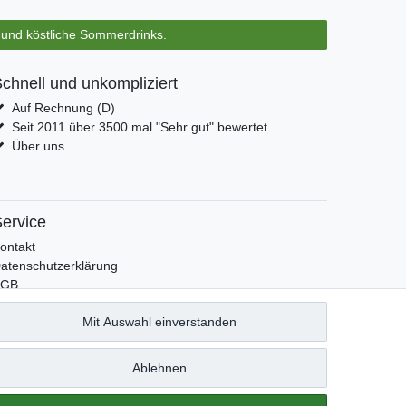
s und köstliche Sommerdrinks.
chnell und unkompliziert
Auf Rechnung (D)
Seit 2011 über 3500 mal "Sehr gut" bewertet
Über uns
ervice
ontakt
atenschutzerklärung
AGB
mpressum
Mit Auswahl einverstanden
acebook
ewsletter An & Abmeldung
Ablehnen