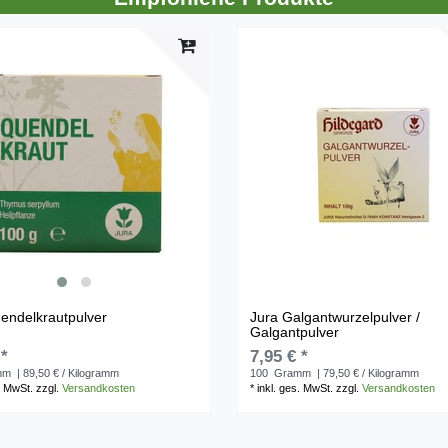
endelkrautpulver
Jura Galgantwurzelpulver /
Galgantpulver
 *
7,95 € *
mm
| 89,50 € / Kilogramm
100
Gramm
| 79,50 € / Kilogramm
. MwSt.
zzgl.
Versandkosten
*
inkl. ges. MwSt.
zzgl.
Versandkosten