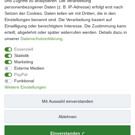
und Zugriffe zu analysieren. Die Verarbeitung
Mein Konto
personenbezogener Daten (z. B. IP-Adresse) erfolgt erst nach
Kundenkonto eröffnen
Setzen der Cookies. Daten teilen wir mit Dritten, die in den
Im Kundenkonto anmelden
Einstellungen benannt sind. Die Verarbeitung basiert auf
Wunschliste
Einwilligung oder berechtigtem Interesse. Die Zustimmung kann
erteilt, abgelehnt oder später widerrufen werden. Details dazu in
Service
unserer
Daten­schutz­erklärung
.
Kontakt
Essenziell
Datenschutzerklärung
Statistik
AGB
Marketing
Impressum
Externe Medien
Facebook
PayPal
Newsletter An & Abmeldung
Funktional
Weitere Einstellungen
Mit Auswahl einverstanden
Impressum
Daten­schutz­erklärung
AGB
Ablehnen
Widerrufs­recht
Kontakt
Vertrag widerrufen
Einverstanden ✓