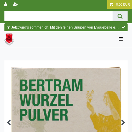
0,00 EUR
🍹 Jetzt wird’s sommerlich: Mit den feinen Sirupen von Eyguebelle entstehen erfrischende Cocktails und köstliche Sommerdrinks.
☰