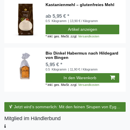
Kastanienmehl – glutenfreies Mehl
ab 5,95 € *
0.5
Kilogramm
| 13,90 € / Kilogramm
Artikel anzeigen
*
inkl. ges. MwSt.
zzgl.
Versandkosten
Bio Dinkel Habermus nach Hildegard
von Bingen
5,95 € *
0.5
Kilogramm
| 11,90 € / Kilogramm
In den Warenkorb
*
inkl. ges. MwSt.
zzgl.
Versandkosten
🍹 Jetzt wird’s sommerlich: Mit den feinen Sirupen von Eyguebelle entstehen erfrischende Cocktails und köstliche Sommerdrinks.
Mitglied im Händlerbund