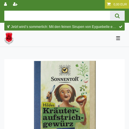
0,00 EUR
🍹 Jetzt wird’s sommerlich: Mit den feinen Sirupen von Eyguebelle entstehen erfrischende Cocktails und köstliche Sommerdrinks.
☰