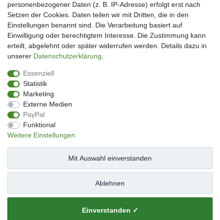
Mein Konto
personenbezogener Daten (z. B. IP-Adresse) erfolgt erst nach
Kundenkonto eröffnen
Setzen der Cookies. Daten teilen wir mit Dritten, die in den
Im Kundenkonto anmelden
Einstellungen benannt sind. Die Verarbeitung basiert auf
Wunschliste
Einwilligung oder berechtigtem Interesse. Die Zustimmung kann
erteilt, abgelehnt oder später widerrufen werden. Details dazu in
Service
unserer
Daten­schutz­erklärung
.
Kontakt
Essenziell
Datenschutzerklärung
Statistik
AGB
Marketing
Impressum
Externe Medien
Facebook
PayPal
Newsletter An & Abmeldung
Funktional
Weitere Einstellungen
Mit Auswahl einverstanden
Impressum
Daten­schutz­erklärung
AGB
Ablehnen
Widerrufs­recht
Kontakt
Vertrag widerrufen
Einverstanden ✓