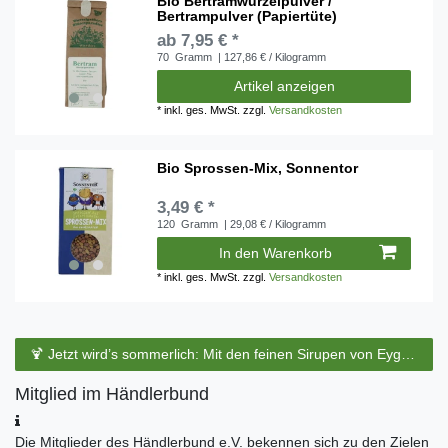
Bio Bertramwurzelpulver /
Bertrampulver (Papiertüte)
ab 7,95 € *
70
Gramm
| 127,86 € / Kilogramm
Artikel anzeigen
*
inkl. ges. MwSt.
zzgl.
Versandkosten
Bio Sprossen-Mix, Sonnentor
3,49 € *
120
Gramm
| 29,08 € / Kilogramm
In den Warenkorb
*
inkl. ges. MwSt.
zzgl.
Versandkosten
🍹 Jetzt wird’s sommerlich: Mit den feinen Sirupen von Eyguebelle entstehen erfrischende Cocktails und köstliche Sommerdrinks.
Mitglied im Händlerbund
Die Mitglieder des Händlerbund e.V. bekennen sich zu den Zielen