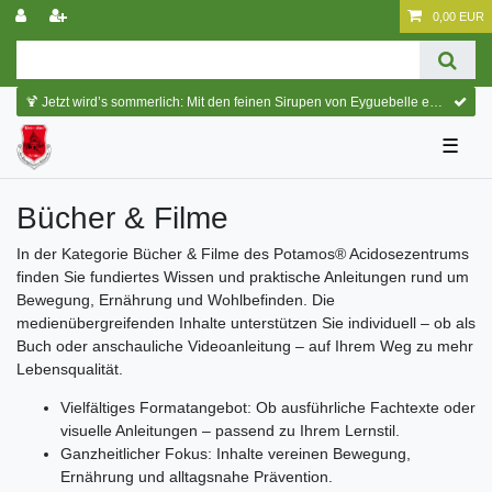
0,00 EUR
🍹 Jetzt wird’s sommerlich: Mit den feinen Sirupen von Eyguebelle entstehen erfrischende Cocktails und köstliche Sommerdrinks.
☰
Bücher & Filme
In der Kategorie Bücher & Filme des Potamos® Acidosezentrums
finden Sie fundiertes Wissen und praktische Anleitungen rund um
Bewegung, Ernährung und Wohlbefinden. Die
medienübergreifenden Inhalte unterstützen Sie individuell – ob als
Buch oder anschauliche Videoanleitung – auf Ihrem Weg zu mehr
Lebensqualität.
Vielfältiges Formatangebot: Ob ausführliche Fachtexte oder
visuelle Anleitungen – passend zu Ihrem Lernstil.
Ganzheitlicher Fokus: Inhalte vereinen Bewegung,
Ernährung und alltagsnahe Prävention.