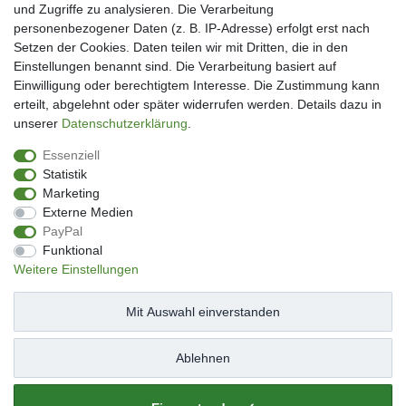
und Zugriffe zu analysieren. Die Verarbeitung
Mein Konto
personenbezogener Daten (z. B. IP-Adresse) erfolgt erst nach
Kundenkonto eröffnen
Setzen der Cookies. Daten teilen wir mit Dritten, die in den
Im Kundenkonto anmelden
Einstellungen benannt sind. Die Verarbeitung basiert auf
Wunschliste
Einwilligung oder berechtigtem Interesse. Die Zustimmung kann
erteilt, abgelehnt oder später widerrufen werden. Details dazu in
Service
unserer
Daten­schutz­erklärung
.
Kontakt
Essenziell
Datenschutzerklärung
Statistik
AGB
Marketing
Impressum
Externe Medien
Facebook
PayPal
Newsletter An & Abmeldung
Funktional
Weitere Einstellungen
Mit Auswahl einverstanden
Impressum
Daten­schutz­erklärung
AGB
Ablehnen
Widerrufs­recht
Kontakt
Vertrag widerrufen