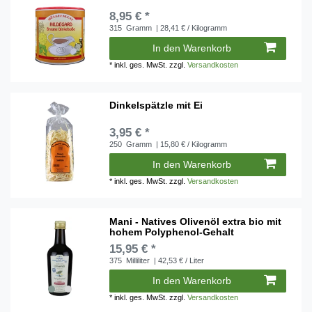
8,95 € *
315
Gramm
| 28,41 € / Kilogramm
In den Warenkorb
*
inkl. ges. MwSt.
zzgl.
Versandkosten
Dinkelspätzle mit Ei
3,95 € *
250
Gramm
| 15,80 € / Kilogramm
In den Warenkorb
*
inkl. ges. MwSt.
zzgl.
Versandkosten
Mani - Natives Olivenöl extra bio mit
hohem Polyphenol-Gehalt
15,95 € *
375
Milliliter
| 42,53 € / Liter
In den Warenkorb
*
inkl. ges. MwSt.
zzgl.
Versandkosten