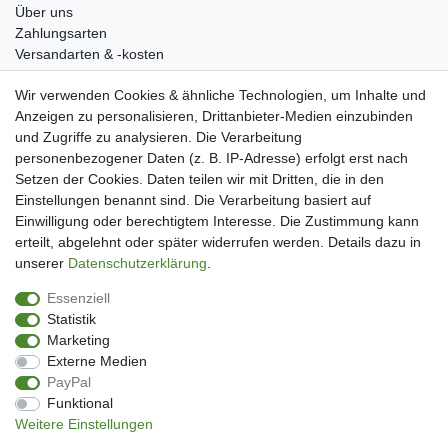
Über uns
Zahlungsarten
Versandarten & -kosten
Widerrufsrecht
Wir verwenden Cookies & ähnliche Technologien, um Inhalte und
Warenkorb
Anzeigen zu personalisieren, Drittanbieter-Medien einzubinden
Zur Kasse
und Zugriffe zu analysieren. Die Verarbeitung
Mein Konto
personenbezogener Daten (z. B. IP-Adresse) erfolgt erst nach
Kundenkonto eröffnen
Setzen der Cookies. Daten teilen wir mit Dritten, die in den
Im Kundenkonto anmelden
Einstellungen benannt sind. Die Verarbeitung basiert auf
Wunschliste
Einwilligung oder berechtigtem Interesse. Die Zustimmung kann
erteilt, abgelehnt oder später widerrufen werden. Details dazu in
Service
unserer
Daten­schutz­erklärung
.
Kontakt
Essenziell
Datenschutzerklärung
Statistik
AGB
Marketing
Impressum
Externe Medien
Facebook
PayPal
Newsletter An & Abmeldung
Funktional
Weitere Einstellungen