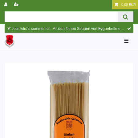
0,00 EUR
🍹 Jetzt wird’s sommerlich: Mit den feinen Sirupen von Eyguebelle entstehen erfrischende Cocktails und köstliche Sommerdrinks.
☰