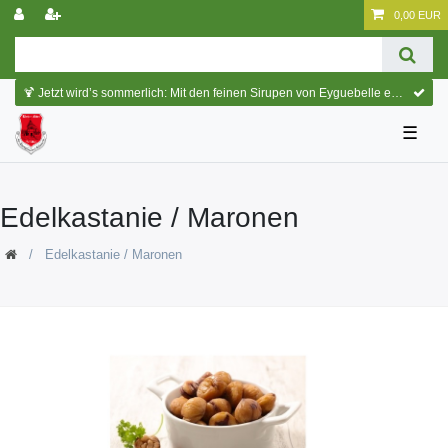
0,00 EUR
🍹 Jetzt wird’s sommerlich: Mit den feinen Sirupen von Eyguebelle entstehen erfrischende Cocktails und köstliche Sommerdrinks.
☰
Edelkastanie / Maronen
Edelkastanie / Maronen