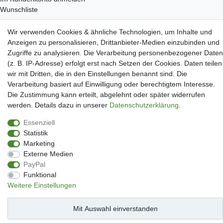
Wunschliste
Service
Wir verwenden Cookies & ähnliche Technologien, um Inhalte und
Kontakt
Anzeigen zu personalisieren, Drittanbieter-Medien einzubinden und
Datenschutzerklärung
Zugriffe zu analysieren. Die Verarbeitung personenbezogener Daten
AGB
(z. B. IP-Adresse) erfolgt erst nach Setzen der Cookies. Daten teilen
Impressum
wir mit Dritten, die in den Einstellungen benannt sind. Die
Facebook
Verarbeitung basiert auf Einwilligung oder berechtigtem Interesse.
Newsletter An & Abmeldung
Die Zustimmung kann erteilt, abgelehnt oder später widerrufen
werden. Details dazu in unserer
Daten­schutz­erklärung
.
Essenziell
Statistik
Impressum
Daten­schutz­erklärung
AGB
Widerrufs­recht
Marketing
Externe Medien
PayPal
Kontakt
Vertrag widerrufen
Funktional
Weitere Einstellungen
Mit Auswahl einverstanden