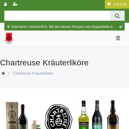
0,00 EUR
🍹 Jetzt wird’s sommerlich: Mit den feinen Sirupen von Eyguebelle entstehen erfrischende Cocktails und köstliche Sommerdrinks.
☰
Chartreuse Kräuterliköre
Chartreuse Kräuterliköre