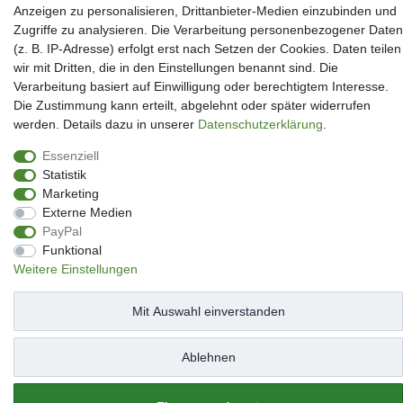
Anzeigen zu personalisieren, Drittanbieter-Medien einzubinden und
Kontakt
Zugriffe zu analysieren. Die Verarbeitung personenbezogener Daten
Datenschutzerklärung
(z. B. IP-Adresse) erfolgt erst nach Setzen der Cookies. Daten teilen
AGB
wir mit Dritten, die in den Einstellungen benannt sind. Die
Impressum
Verarbeitung basiert auf Einwilligung oder berechtigtem Interesse.
Facebook
Die Zustimmung kann erteilt, abgelehnt oder später widerrufen
Newsletter An & Abmeldung
werden. Details dazu in unserer
Daten­schutz­erklärung
.
Essenziell
Statistik
Impressum
Daten­schutz­erklärung
AGB
Widerrufs­recht
Marketing
Externe Medien
PayPal
Kontakt
Vertrag widerrufen
Funktional
Weitere Einstellungen
Mit Auswahl einverstanden
Ablehnen