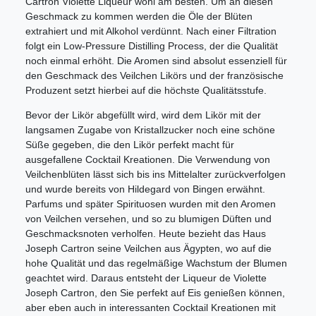
Cartron Violette Liqueur wohl am besten. Um an diesen
Geschmack zu kommen werden die Öle der Blüten
extrahiert und mit Alkohol verdünnt. Nach einer Filtration
folgt ein Low-Pressure Distilling Process, der die Qualität
noch einmal erhöht. Die Aromen sind absolut essenziell für
den Geschmack des Veilchen Likörs und der französische
Produzent setzt hierbei auf die höchste Qualitätsstufe.
Bevor der Likör abgefüllt wird, wird dem Likör mit der
langsamen Zugabe von Kristallzucker noch eine schöne
Süße gegeben, die den Likör perfekt macht für
ausgefallene Cocktail Kreationen. Die Verwendung von
Veilchenblüten lässt sich bis ins Mittelalter zurückverfolgen
und wurde bereits von Hildegard von Bingen erwähnt.
Parfums und später Spirituosen wurden mit den Aromen
von Veilchen versehen, und so zu blumigen Düften und
Geschmacksnoten verholfen. Heute bezieht das Haus
Joseph Cartron seine Veilchen aus Ägypten, wo auf die
hohe Qualität und das regelmäßige Wachstum der Blumen
geachtet wird. Daraus entsteht der Liqueur de Violette
Joseph Cartron, den Sie perfekt auf Eis genießen können,
aber eben auch in interessanten Cocktail Kreationen mit