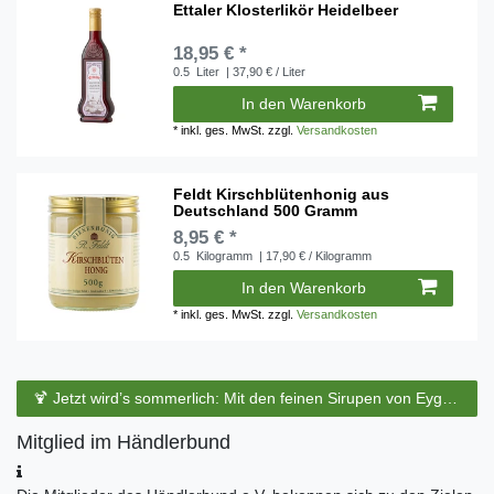
Ettaler Klosterlikör Heidelbeer
18,95 € *
0.5
Liter
| 37,90 € / Liter
In den Warenkorb
*
inkl. ges. MwSt.
zzgl.
Versandkosten
Feldt Kirschblütenhonig aus
Deutschland 500 Gramm
8,95 € *
0.5
Kilogramm
| 17,90 € / Kilogramm
In den Warenkorb
*
inkl. ges. MwSt.
zzgl.
Versandkosten
🍹 Jetzt wird’s sommerlich: Mit den feinen Sirupen von Eyguebelle entstehen erfrischende Cocktails und köstliche Sommerdrinks.
Mitglied im Händlerbund