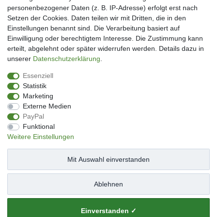
Mein Konto
personenbezogener Daten (z. B. IP-Adresse) erfolgt erst nach
Kundenkonto eröffnen
Setzen der Cookies. Daten teilen wir mit Dritten, die in den
Im Kundenkonto anmelden
Einstellungen benannt sind. Die Verarbeitung basiert auf
Wunschliste
Einwilligung oder berechtigtem Interesse. Die Zustimmung kann
erteilt, abgelehnt oder später widerrufen werden. Details dazu in
Service
unserer
Daten­schutz­erklärung
.
Kontakt
Essenziell
Datenschutzerklärung
Statistik
AGB
Marketing
Impressum
Externe Medien
Facebook
PayPal
Newsletter An & Abmeldung
Funktional
Weitere Einstellungen
Mit Auswahl einverstanden
Impressum
Daten­schutz­erklärung
AGB
Ablehnen
Widerrufs­recht
Kontakt
Vertrag widerrufen
Einverstanden ✓