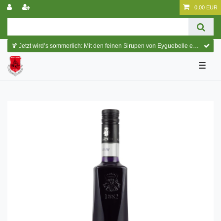
0,00 EUR
🍹 Jetzt wird’s sommerlich: Mit den feinen Sirupen von Eyguebelle entstehen erfrischende Cocktails und köstliche Sommerdrinks.
☰