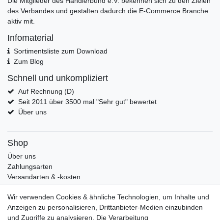
Die Mitglieder des Händlerbund e.V. bekennen sich zu den Zielen
des Verbandes und gestalten dadurch die E-Commerce Branche
aktiv mit.
Infomaterial
Sortimentsliste zum Download
Zum Blog
Schnell und unkompliziert
Auf Rechnung (D)
Seit 2011 über 3500 mal "Sehr gut" bewertet
Über uns
Shop
Über uns
Zahlungsarten
Versandarten & -kosten
Widerrufsrecht
Wir verwenden Cookies & ähnliche Technologien, um Inhalte und
Warenkorb
Anzeigen zu personalisieren, Drittanbieter-Medien einzubinden
Zur Kasse
und Zugriffe zu analysieren. Die Verarbeitung