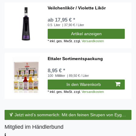
Veilchenlikör / Violette Likör
ab 17,95 € *
0.5
Liter
| 37,90 € / Liter
Artikel anzeigen
*
inkl. ges. MwSt.
zzgl.
Versandkosten
Ettaler Sortimentspackung
8,95 € *
100
Milliliter
| 89,50 € / Liter
In den Warenkorb
*
inkl. ges. MwSt.
zzgl.
Versandkosten
🍹 Jetzt wird’s sommerlich: Mit den feinen Sirupen von Eyguebelle entstehen erfrischende Cocktails und köstliche Sommerdrinks.
Mitglied im Händlerbund