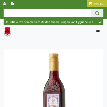
0,00 EUR
🍹 Jetzt wird’s sommerlich: Mit den feinen Sirupen von Eyguebelle entstehen erfrischende Cocktails und köstliche Sommerdrinks.
☰