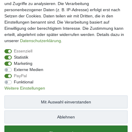
und Zugriffe zu analysieren. Die Verarbeitung
Mein Konto
personenbezogener Daten (z. B. IP-Adresse) erfolgt erst nach
Kundenkonto eröffnen
Setzen der Cookies. Daten teilen wir mit Dritten, die in den
Im Kundenkonto anmelden
Einstellungen benannt sind. Die Verarbeitung basiert auf
Wunschliste
Einwilligung oder berechtigtem Interesse. Die Zustimmung kann
erteilt, abgelehnt oder später widerrufen werden. Details dazu in
Service
unserer
Daten­schutz­erklärung
.
Kontakt
Essenziell
Datenschutzerklärung
Statistik
AGB
Marketing
Impressum
Externe Medien
Facebook
PayPal
Newsletter An & Abmeldung
Funktional
Weitere Einstellungen
Mit Auswahl einverstanden
Impressum
Daten­schutz­erklärung
AGB
Ablehnen
Widerrufs­recht
Kontakt
Vertrag widerrufen