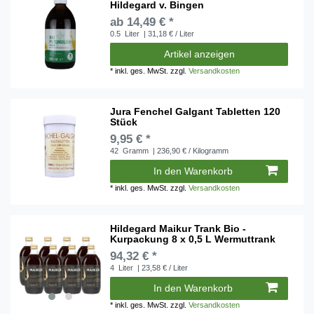
Hildegard v. Bingen
ab 14,49 € *
0.5
Liter
| 31,18 € / Liter
Artikel anzeigen
*
inkl. ges. MwSt.
zzgl.
Versandkosten
Jura Fenchel Galgant Tabletten 120
Stück
9,95 € *
42
Gramm
| 236,90 € / Kilogramm
In den Warenkorb
*
inkl. ges. MwSt.
zzgl.
Versandkosten
Hildegard Maikur Trank Bio -
Kurpackung 8 x 0,5 L Wermuttrank
94,32 € *
4
Liter
| 23,58 € / Liter
In den Warenkorb
*
inkl. ges. MwSt.
zzgl.
Versandkosten