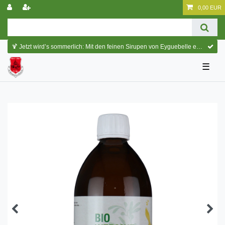
0,00 EUR
🍹 Jetzt wird’s sommerlich: Mit den feinen Sirupen von Eyguebelle entstehen erfrischende Cocktails und köstliche Sommerdrinks.
☰