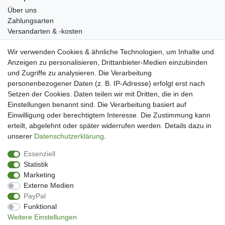
Über uns
Zahlungsarten
Versandarten & -kosten
Widerrufsrecht
Wir verwenden Cookies & ähnliche Technologien, um Inhalte und
Warenkorb
Anzeigen zu personalisieren, Drittanbieter-Medien einzubinden
Zur Kasse
und Zugriffe zu analysieren. Die Verarbeitung
Mein Konto
personenbezogener Daten (z. B. IP-Adresse) erfolgt erst nach
Kundenkonto eröffnen
Setzen der Cookies. Daten teilen wir mit Dritten, die in den
Im Kundenkonto anmelden
Einstellungen benannt sind. Die Verarbeitung basiert auf
Wunschliste
Einwilligung oder berechtigtem Interesse. Die Zustimmung kann
erteilt, abgelehnt oder später widerrufen werden. Details dazu in
Service
unserer
Daten­schutz­erklärung
.
Kontakt
Essenziell
Datenschutzerklärung
Statistik
AGB
Marketing
Impressum
Externe Medien
Facebook
PayPal
Newsletter An & Abmeldung
Funktional
Weitere Einstellungen