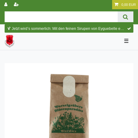
0,00 EUR
🍹 Jetzt wird’s sommerlich: Mit den feinen Sirupen von Eyguebelle entstehen erfrischende Cocktails und köstliche Sommerdrinks.
☰