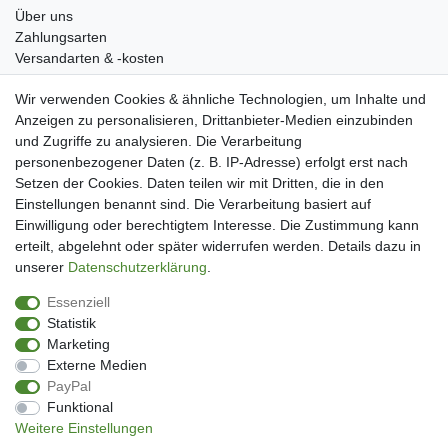
Über uns
Zahlungsarten
Versandarten & -kosten
Widerrufsrecht
Wir verwenden Cookies & ähnliche Technologien, um Inhalte und
Warenkorb
Anzeigen zu personalisieren, Drittanbieter-Medien einzubinden
Zur Kasse
und Zugriffe zu analysieren. Die Verarbeitung
Mein Konto
personenbezogener Daten (z. B. IP-Adresse) erfolgt erst nach
Kundenkonto eröffnen
Setzen der Cookies. Daten teilen wir mit Dritten, die in den
Im Kundenkonto anmelden
Einstellungen benannt sind. Die Verarbeitung basiert auf
Wunschliste
Einwilligung oder berechtigtem Interesse. Die Zustimmung kann
erteilt, abgelehnt oder später widerrufen werden. Details dazu in
Service
unserer
Daten­schutz­erklärung
.
Kontakt
Essenziell
Datenschutzerklärung
Statistik
AGB
Marketing
Impressum
Externe Medien
Facebook
PayPal
Newsletter An & Abmeldung
Funktional
Weitere Einstellungen