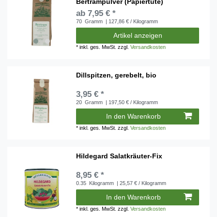
Bertrampulver (Papiertüte)
ab 7,95 € *
70
Gramm
| 127,86 € / Kilogramm
Artikel anzeigen
*
inkl. ges. MwSt.
zzgl.
Versandkosten
Dillspitzen, gerebelt, bio
3,95 € *
20
Gramm
| 197,50 € / Kilogramm
In den Warenkorb
*
inkl. ges. MwSt.
zzgl.
Versandkosten
Hildegard Salatkräuter-Fix
8,95 € *
0.35
Kilogramm
| 25,57 € / Kilogramm
In den Warenkorb
*
inkl. ges. MwSt.
zzgl.
Versandkosten