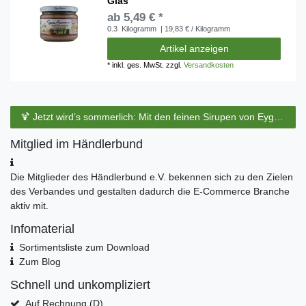
Glas
ab 5,49 € *
0.3
Kilogramm
| 19,83 € / Kilogramm
Artikel anzeigen
*
inkl. ges. MwSt.
zzgl.
Versandkosten
🍹 Jetzt wird’s sommerlich: Mit den feinen Sirupen von Eyguebelle entstehen erfrischende Cocktails und köstliche Sommerdrinks.
Mitglied im Händlerbund
Die Mitglieder des Händlerbund e.V. bekennen sich zu den Zielen
des Verbandes und gestalten dadurch die E-Commerce Branche
aktiv mit.
Infomaterial
Sortimentsliste zum Download
Zum Blog
Schnell und unkompliziert
Auf Rechnung (D)