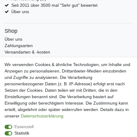
Seit 2011 über 3500 mal "Sehr gut" bewertet
Über uns
Shop
Über uns
Zahlungsarten
Versandarten & -kosten
Widerrufsrecht
Wir verwenden Cookies & ähnliche Technologien, um Inhalte und
Warenkorb
Anzeigen zu personalisieren, Drittanbieter-Medien einzubinden
Zur Kasse
und Zugriffe zu analysieren. Die Verarbeitung
Mein Konto
personenbezogener Daten (z. B. IP-Adresse) erfolgt erst nach
Kundenkonto eröffnen
Setzen der Cookies. Daten teilen wir mit Dritten, die in den
Im Kundenkonto anmelden
Einstellungen benannt sind. Die Verarbeitung basiert auf
Wunschliste
Einwilligung oder berechtigtem Interesse. Die Zustimmung kann
erteilt, abgelehnt oder später widerrufen werden. Details dazu in
Service
unserer
Daten­schutz­erklärung
.
Kontakt
Essenziell
Datenschutzerklärung
Statistik
AGB