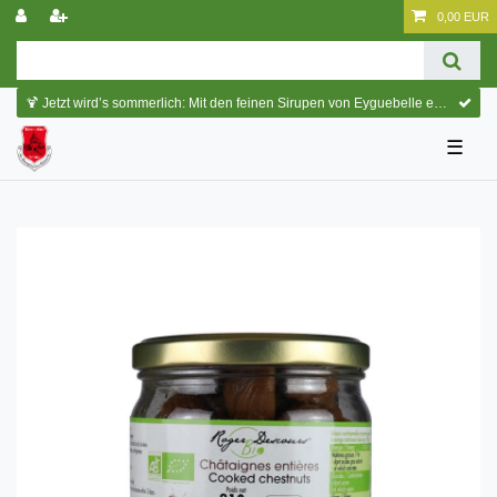
0,00 EUR
🍹 Jetzt wird’s sommerlich: Mit den feinen Sirupen von Eyguebelle entstehen erfrischende Cocktails und köstliche Sommerdrinks.
☰