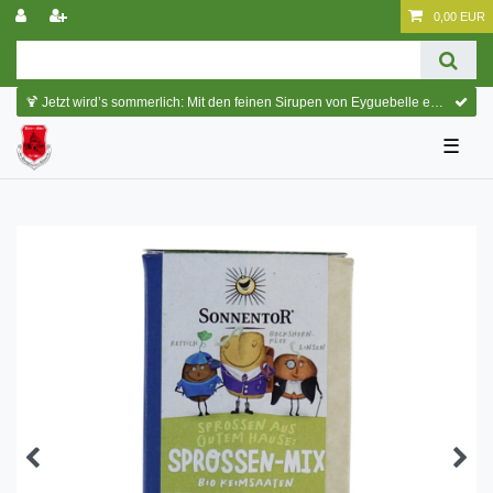
0,00 EUR
🍹 Jetzt wird’s sommerlich: Mit den feinen Sirupen von Eyguebelle entstehen erfrischende Cocktails und köstliche Sommerdrinks.
☰