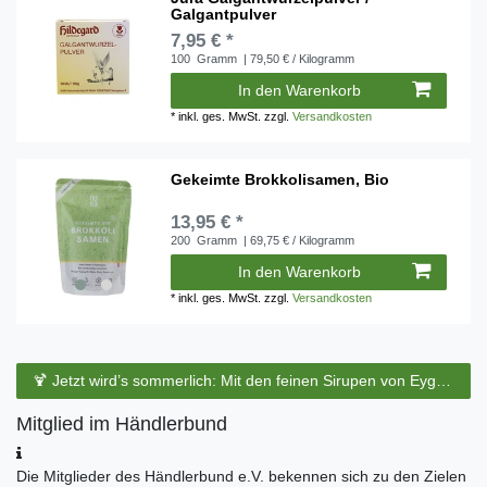
Galgantpulver
7,95 € *
100
Gramm
| 79,50 € / Kilogramm
In den Warenkorb
*
inkl. ges. MwSt.
zzgl.
Versandkosten
Gekeimte Brokkolisamen, Bio
13,95 € *
200
Gramm
| 69,75 € / Kilogramm
In den Warenkorb
*
inkl. ges. MwSt.
zzgl.
Versandkosten
🍹 Jetzt wird’s sommerlich: Mit den feinen Sirupen von Eyguebelle entstehen erfrischende Cocktails und köstliche Sommerdrinks.
Mitglied im Händlerbund
Die Mitglieder des Händlerbund e.V. bekennen sich zu den Zielen