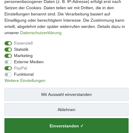
personenbezogener Daten (z. B. IP-Adresse) erfolgt erst nach
Kundenkonto eröffnen
Setzen der Cookies. Daten teilen wir mit Dritten, die in den
Im Kundenkonto anmelden
Einstellungen benannt sind. Die Verarbeitung basiert auf
Wunschliste
Einwilligung oder berechtigtem Interesse. Die Zustimmung kann
erteilt, abgelehnt oder später widerrufen werden. Details dazu in
Service
unserer
Daten­schutz­erklärung
.
Kontakt
Essenziell
Datenschutzerklärung
Statistik
AGB
Marketing
Impressum
Externe Medien
Facebook
PayPal
Newsletter An & Abmeldung
Funktional
Weitere Einstellungen
Mit Auswahl einverstanden
Impressum
Daten­schutz­erklärung
AGB
Ablehnen
Widerrufs­recht
Kontakt
Vertrag widerrufen
Einverstanden ✓