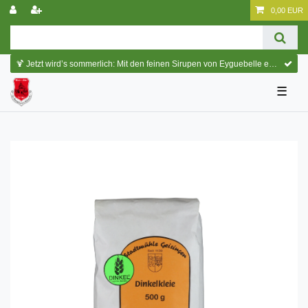
0,00 EUR
🍹 Jetzt wird’s sommerlich: Mit den feinen Sirupen von Eyguebelle entstehen erfrischende Cocktails und köstliche Sommerdrinks.
☰