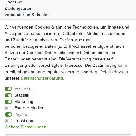
Über uns
Zahlungsarten
Versandarten & -kosten
Widerrufsrecht
Wir verwenden Cookies & ähnliche Technologien, um Inhalte und
Warenkorb
Anzeigen zu personalisieren, Drittanbieter-Medien einzubinden
Zur Kasse
und Zugriffe zu analysieren. Die Verarbeitung
Mein Konto
personenbezogener Daten (z. B. IP-Adresse) erfolgt erst nach
Kundenkonto eröffnen
Setzen der Cookies. Daten teilen wir mit Dritten, die in den
Im Kundenkonto anmelden
Einstellungen benannt sind. Die Verarbeitung basiert auf
Wunschliste
Einwilligung oder berechtigtem Interesse. Die Zustimmung kann
erteilt, abgelehnt oder später widerrufen werden. Details dazu in
Service
unserer
Daten­schutz­erklärung
.
Kontakt
Essenziell
Datenschutzerklärung
Statistik
AGB
Marketing
Impressum
Externe Medien
Facebook
PayPal
Newsletter An & Abmeldung
Funktional
Weitere Einstellungen