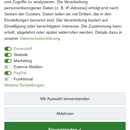
und Zugriffe zu analysieren. Die Verarbeitung
Mein Konto
personenbezogener Daten (z. B. IP-Adresse) erfolgt erst nach
Kundenkonto eröffnen
Setzen der Cookies. Daten teilen wir mit Dritten, die in den
Im Kundenkonto anmelden
Einstellungen benannt sind. Die Verarbeitung basiert auf
Wunschliste
Einwilligung oder berechtigtem Interesse. Die Zustimmung kann
erteilt, abgelehnt oder später widerrufen werden. Details dazu in
Service
unserer
Daten­schutz­erklärung
.
Kontakt
Essenziell
Datenschutzerklärung
Statistik
AGB
Marketing
Impressum
Externe Medien
Facebook
PayPal
Newsletter An & Abmeldung
Funktional
Weitere Einstellungen
Mit Auswahl einverstanden
Impressum
Daten­schutz­erklärung
AGB
Ablehnen
Widerrufs­recht
Kontakt
Vertrag widerrufen
Einverstanden ✓