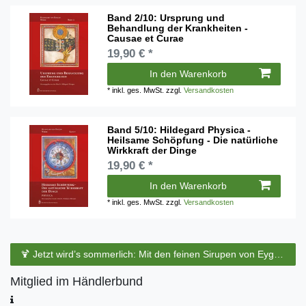
Band 2/10: Ursprung und
Behandlung der Krankheiten -
Causae et Curae
19,90 € *
In den Warenkorb
*
inkl. ges. MwSt.
zzgl.
Versandkosten
Band 5/10: Hildegard Physica -
Heilsame Schöpfung - Die natürliche
Wirkkraft der Dinge
19,90 € *
In den Warenkorb
*
inkl. ges. MwSt.
zzgl.
Versandkosten
🍹 Jetzt wird’s sommerlich: Mit den feinen Sirupen von Eyguebelle entstehen erfrischende Cocktails und köstliche Sommerdrinks.
Mitglied im Händlerbund