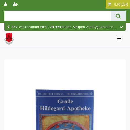
0,00 EUR
🍹 Jetzt wird’s sommerlich: Mit den feinen Sirupen von Eyguebelle entstehen erfrischende Cocktails und köstliche Sommerdrinks.
☰