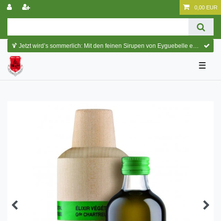
0,00 EUR
🍹 Jetzt wird’s sommerlich: Mit den feinen Sirupen von Eyguebelle entstehen erfrischende Cocktails und köstliche Sommerdrinks.
☰