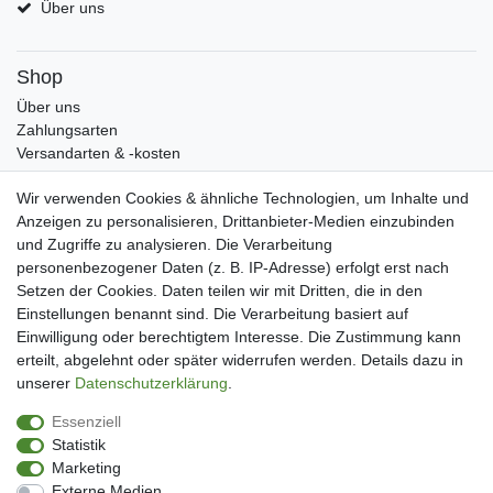
Über uns
Shop
Über uns
Zahlungsarten
Versandarten & -kosten
Widerrufsrecht
Wir verwenden Cookies & ähnliche Technologien, um Inhalte und
Warenkorb
Anzeigen zu personalisieren, Drittanbieter-Medien einzubinden
Zur Kasse
und Zugriffe zu analysieren. Die Verarbeitung
Mein Konto
personenbezogener Daten (z. B. IP-Adresse) erfolgt erst nach
Kundenkonto eröffnen
Setzen der Cookies. Daten teilen wir mit Dritten, die in den
Im Kundenkonto anmelden
Einstellungen benannt sind. Die Verarbeitung basiert auf
Wunschliste
Einwilligung oder berechtigtem Interesse. Die Zustimmung kann
erteilt, abgelehnt oder später widerrufen werden. Details dazu in
Service
unserer
Daten­schutz­erklärung
.
Kontakt
Essenziell
Datenschutzerklärung
Statistik
AGB
Marketing
Impressum
Externe Medien