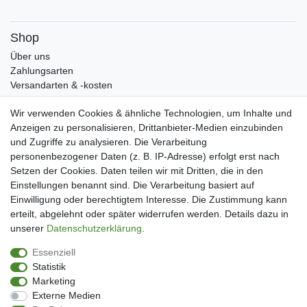
Shop
Über uns
Zahlungsarten
Versandarten & -kosten
Widerrufsrecht
Wir verwenden Cookies & ähnliche Technologien, um Inhalte und
Warenkorb
Anzeigen zu personalisieren, Drittanbieter-Medien einzubinden
Zur Kasse
und Zugriffe zu analysieren. Die Verarbeitung
Mein Konto
personenbezogener Daten (z. B. IP-Adresse) erfolgt erst nach
Kundenkonto eröffnen
Setzen der Cookies. Daten teilen wir mit Dritten, die in den
Im Kundenkonto anmelden
Einstellungen benannt sind. Die Verarbeitung basiert auf
Wunschliste
Einwilligung oder berechtigtem Interesse. Die Zustimmung kann
erteilt, abgelehnt oder später widerrufen werden. Details dazu in
Service
unserer
Daten­schutz­erklärung
.
Kontakt
Essenziell
Datenschutzerklärung
Statistik
AGB
Marketing
Impressum
Externe Medien
Facebook