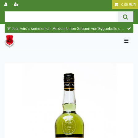
0,00 EUR
🍹 Jetzt wird’s sommerlich: Mit den feinen Sirupen von Eyguebelle entstehen erfrischende Cocktails und köstliche Sommerdrinks.
☰