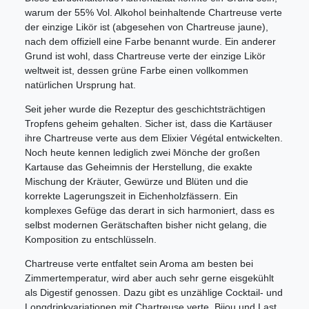
warum der 55% Vol. Alkohol beinhaltende Chartreuse verte
der einzige Likör ist (abgesehen von Chartreuse jaune),
nach dem offiziell eine Farbe benannt wurde. Ein anderer
Grund ist wohl, dass Chartreuse verte der einzige Likör
weltweit ist, dessen grüne Farbe einen vollkommen
natürlichen Ursprung hat.
Seit jeher wurde die Rezeptur des geschichtsträchtigen
Tropfens geheim gehalten. Sicher ist, dass die Kartäuser
ihre Chartreuse verte aus dem Elixier Végétal entwickelten.
Noch heute kennen lediglich zwei Mönche der großen
Kartause das Geheimnis der Herstellung, die exakte
Mischung der Kräuter, Gewürze und Blüten und die
korrekte Lagerungszeit in Eichenholzfässern. Ein
komplexes Gefüge das derart in sich harmoniert, dass es
selbst modernen Gerätschaften bisher nicht gelang, die
Komposition zu entschlüsseln.
Chartreuse verte entfaltet sein Aroma am besten bei
Zimmertemperatur, wird aber auch sehr gerne eisgekühlt
als Digestif genossen. Dazu gibt es unzählige Cocktail- und
Longdrinkvariationen mit Chartreuse verte. Bijou und Last