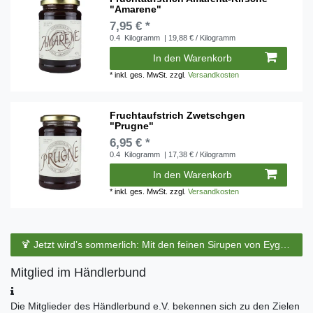
"Amarene"
7,95 € *
0.4
Kilogramm
| 19,88 € / Kilogramm
In den Warenkorb
*
inkl. ges. MwSt.
zzgl.
Versandkosten
Fruchtaufstrich Zwetschgen
"Prugne"
6,95 € *
0.4
Kilogramm
| 17,38 € / Kilogramm
In den Warenkorb
*
inkl. ges. MwSt.
zzgl.
Versandkosten
🍹 Jetzt wird’s sommerlich: Mit den feinen Sirupen von Eyguebelle entstehen erfrischende Cocktails und köstliche Sommerdrinks.
Mitglied im Händlerbund
Die Mitglieder des Händlerbund e.V. bekennen sich zu den Zielen