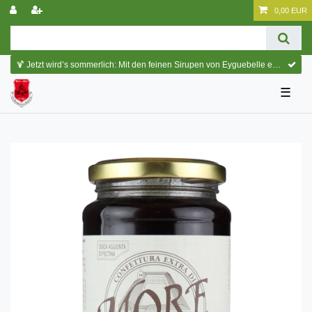
0,00 EUR
🍹 Jetzt wird’s sommerlich: Mit den feinen Sirupen von Eyguebelle entstehen erfrischende Cocktails und köstliche Sommerdrinks.
☰