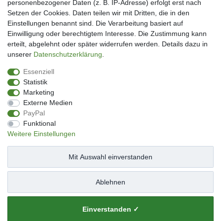
personenbezogener Daten (z. B. IP-Adresse) erfolgt erst nach
Kundenkonto eröffnen
Setzen der Cookies. Daten teilen wir mit Dritten, die in den
Im Kundenkonto anmelden
Einstellungen benannt sind. Die Verarbeitung basiert auf
Wunschliste
Einwilligung oder berechtigtem Interesse. Die Zustimmung kann
erteilt, abgelehnt oder später widerrufen werden. Details dazu in
Service
unserer
Daten­schutz­erklärung
.
Kontakt
Essenziell
Datenschutzerklärung
Statistik
AGB
Marketing
Impressum
Externe Medien
Facebook
PayPal
Newsletter An & Abmeldung
Funktional
Weitere Einstellungen
Mit Auswahl einverstanden
Impressum
Daten­schutz­erklärung
AGB
Ablehnen
Widerrufs­recht
Kontakt
Vertrag widerrufen
Einverstanden ✓