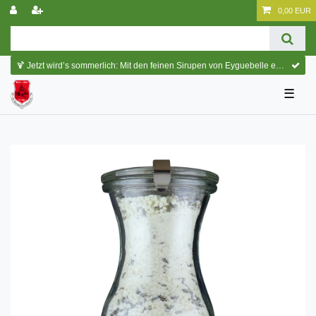
0,00 EUR
🍹 Jetzt wird’s sommerlich: Mit den feinen Sirupen von Eyguebelle entstehen erfrischende Cocktails und köstliche Sommerdrinks.
☰