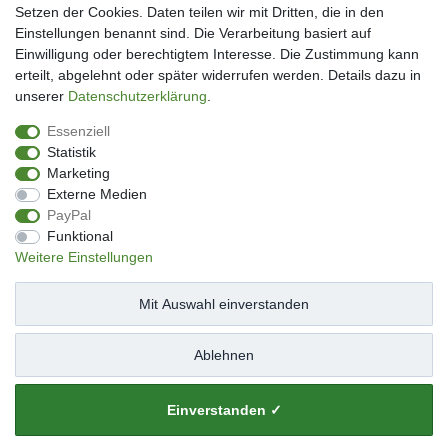
Kundenkonto eröffnen
Setzen der Cookies. Daten teilen wir mit Dritten, die in den
Im Kundenkonto anmelden
Einstellungen benannt sind. Die Verarbeitung basiert auf
Wunschliste
Einwilligung oder berechtigtem Interesse. Die Zustimmung kann
erteilt, abgelehnt oder später widerrufen werden. Details dazu in
Service
unserer
Daten­schutz­erklärung
.
Kontakt
Essenziell
Datenschutzerklärung
Statistik
AGB
Marketing
Impressum
Externe Medien
Facebook
PayPal
Newsletter An & Abmeldung
Funktional
Weitere Einstellungen
Mit Auswahl einverstanden
Impressum
Daten­schutz­erklärung
AGB
Ablehnen
Widerrufs­recht
Kontakt
Vertrag widerrufen
Einverstanden ✓