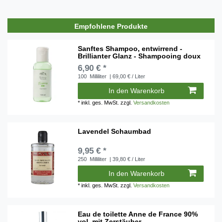
Empfohlene Produkte
Sanftes Shampoo, entwirrend -
Brillianter Glanz - Shampooing doux
6,90 € *
100
Milliliter
| 69,00 € / Liter
In den Warenkorb
*
inkl. ges. MwSt.
zzgl.
Versandkosten
Lavendel Schaumbad
9,95 € *
250
Milliliter
| 39,80 € / Liter
In den Warenkorb
*
inkl. ges. MwSt.
zzgl.
Versandkosten
Eau de toilette Anne de France 90%
vol. mit Zerstäuber