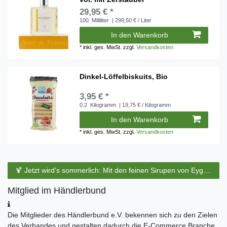
29,95 € *
100
Milliliter
| 299,50 € / Liter
In den Warenkorb
*
inkl. ges. MwSt.
zzgl.
Versandkosten
Dinkel-Löffelbiskuits, Bio
3,95 € *
0.2
Kilogramm
| 19,75 € / Kilogramm
In den Warenkorb
*
inkl. ges. MwSt.
zzgl.
Versandkosten
🍹 Jetzt wird’s sommerlich: Mit den feinen Sirupen von Eyguebelle entstehen erfrischende Cocktails und köstliche Sommerdrinks.
Mitglied im Händlerbund
Die Mitglieder des Händlerbund e.V. bekennen sich zu den Zielen
des Verbandes und gestalten dadurch die E-Commerce Branche