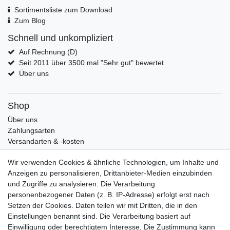
Sortimentsliste zum Download
Zum Blog
Schnell und unkompliziert
Auf Rechnung (D)
Seit 2011 über 3500 mal "Sehr gut" bewertet
Über uns
Shop
Über uns
Zahlungsarten
Versandarten & -kosten
Widerrufsrecht
Wir verwenden Cookies & ähnliche Technologien, um Inhalte und
Warenkorb
Anzeigen zu personalisieren, Drittanbieter-Medien einzubinden
Zur Kasse
und Zugriffe zu analysieren. Die Verarbeitung
Mein Konto
personenbezogener Daten (z. B. IP-Adresse) erfolgt erst nach
Kundenkonto eröffnen
Setzen der Cookies. Daten teilen wir mit Dritten, die in den
Im Kundenkonto anmelden
Einstellungen benannt sind. Die Verarbeitung basiert auf
Wunschliste
Einwilligung oder berechtigtem Interesse. Die Zustimmung kann