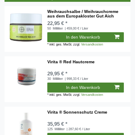
Weihrauchsalbe / Weihrauchcreme
aus dem Europakloster Gut Aich
22,95 € *
50
Milliliter
| 459,00 € / Liter
In den Warenkorb
*
inkl. ges. MwSt.
zzgl.
Versandkosten
Virita ® Red Hautcreme
29,95 € *
30
Milliliter
| 998,33 € / Liter
In den Warenkorb
*
inkl. ges. MwSt.
zzgl.
Versandkosten
Virita ® Sonnenschutz Creme
35,95 € *
125
Milliliter
| 287,60 € / Liter