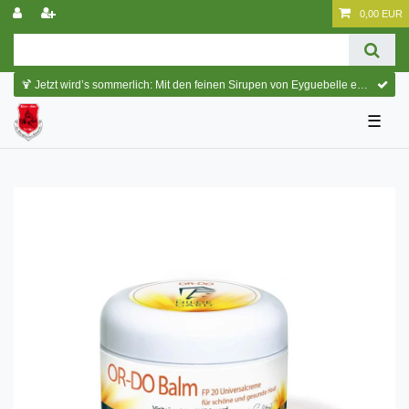
0,00 EUR
🍹 Jetzt wird’s sommerlich: Mit den feinen Sirupen von Eyguebelle entstehen erfrischende Cocktails und köstliche Sommerdrinks.
☰