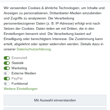
Widerrufsrecht
Wir verwenden Cookies & ähnliche Technologien, um Inhalte und
Warenkorb
Anzeigen zu personalisieren, Drittanbieter-Medien einzubinden
Zur Kasse
und Zugriffe zu analysieren. Die Verarbeitung
Mein Konto
personenbezogener Daten (z. B. IP-Adresse) erfolgt erst nach
Kundenkonto eröffnen
Setzen der Cookies. Daten teilen wir mit Dritten, die in den
Im Kundenkonto anmelden
Einstellungen benannt sind. Die Verarbeitung basiert auf
Wunschliste
Einwilligung oder berechtigtem Interesse. Die Zustimmung kann
erteilt, abgelehnt oder später widerrufen werden. Details dazu in
Service
unserer
Daten­schutz­erklärung
.
Kontakt
Essenziell
Datenschutzerklärung
Statistik
AGB
Marketing
Impressum
Externe Medien
Facebook
PayPal
Newsletter An & Abmeldung
Funktional
Weitere Einstellungen
Mit Auswahl einverstanden
Impressum
Daten­schutz­erklärung
AGB