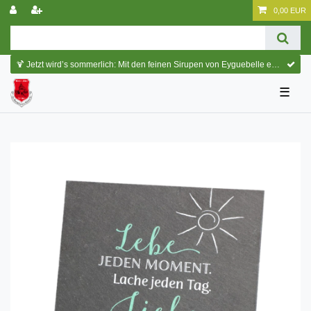
0,00 EUR
🍹 Jetzt wird’s sommerlich: Mit den feinen Sirupen von Eyguebelle entstehen erfrischende Cocktails und köstliche Sommerdrinks.
☰