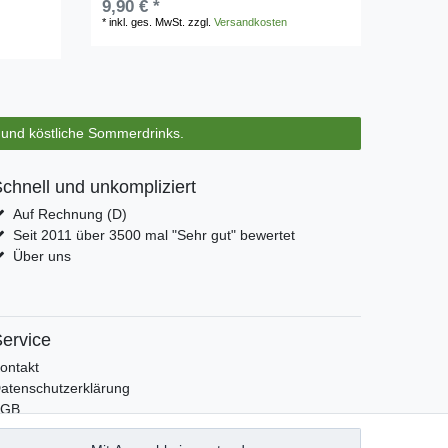
9,90 € *
*
inkl. ges. MwSt.
zzgl.
Versandkosten
s und köstliche Sommerdrinks.
chnell und unkompliziert
Auf Rechnung (D)
Seit 2011 über 3500 mal "Sehr gut" bewertet
Über uns
ervice
ontakt
atenschutzerklärung
AGB
mpressum