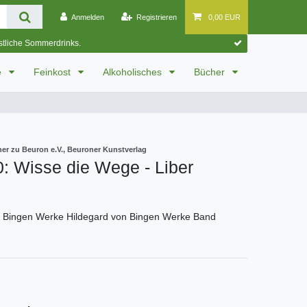
Anmelden
Registrieren
0,00 EUR
östliche Sommerdrinks.
e
Feinkost
Alkoholisches
Bücher
ner zu Beuron e.V., Beuroner Kunstverlag
: Wisse die Wege - Liber
n Bingen Werke Hildegard von Bingen Werke Band