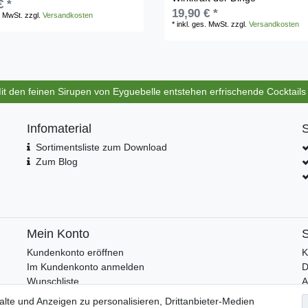
€ *
19,90 € *
. MwSt.
zzgl.
Versandkosten
*
inkl. ges. MwSt.
zzgl.
Versandkosten
Mit den feinen Sirupen von Eyguebelle entstehen erfrischende Cocktail
Infomaterial
S
Sortimentsliste zum Download
Zum Blog
Mein Konto
S
Kundenkonto eröffnen
K
Im Kundenkonto anmelden
D
Wunschliste
I
lte und Anzeigen zu personalisieren, Drittanbieter-Medien