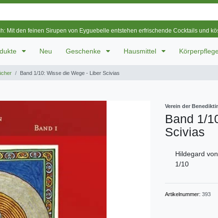
ch: Mit den feinen Sirupen von Eyguebelle entstehen erfrischende Cocktails und k
odukte
Neu
Geschenke
Hausmittel
Körperpfleg
ücher
Band 1/10: Wisse die Wege - Liber Scivias
Verein der Benedikti
Band 1/10
Scivias
Hildegard vo
1/10
Artikelnummer:
393