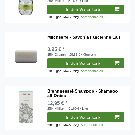
250
Milliliter
| 51,80 € / Liter
In den Warenkorb
*
inkl. ges. MwSt.
zzgl.
Versandkosten
Milchseife - Savon a l'ancienne Lait
3,95 € *
150
Gramm
| 26,33 € / Kilogramm
In den Warenkorb
*
inkl. ges. MwSt.
zzgl.
Versandkosten
Brennnessel-Shampoo - Shampoo
all´Ortica
12,95 € *
250
Milliliter
| 51,80 € / Liter
In den Warenkorb
*
inkl. ges. MwSt.
zzgl.
Versandkosten