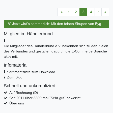
2
3
4
🍹 Jetzt wird’s sommerlich: Mit den feinen Sirupen von Eyguebelle entstehen erfrischende Cocktails und köstliche Sommerdrinks.
Mitglied im Händlerbund
Die Mitglieder des Händlerbund e.V. bekennen sich zu den Zielen
des Verbandes und gestalten dadurch die E-Commerce Branche
aktiv mit.
Infomaterial
Sortimentsliste zum Download
Zum Blog
Schnell und unkompliziert
Auf Rechnung (D)
Seit 2011 über 3500 mal "Sehr gut" bewertet
Über uns