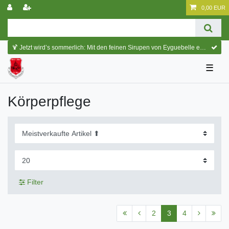
0,00 EUR
🍹 Jetzt wird’s sommerlich: Mit den feinen Sirupen von Eyguebelle entstehen erfrischende Cocktails und köstliche Sommerdrinks.
☰
Körperpflege
Filter
2
3
4