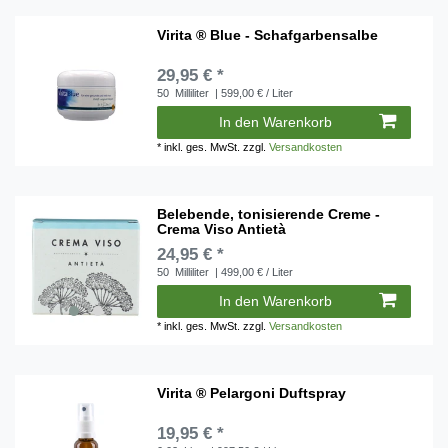
Virita ® Blue - Schafgarbensalbe
29,95 € *
50
Milliliter
| 599,00 € / Liter
In den Warenkorb
*
inkl. ges. MwSt.
zzgl.
Versandkosten
Belebende, tonisierende Creme -
Crema Viso Antietà
24,95 € *
50
Milliliter
| 499,00 € / Liter
In den Warenkorb
*
inkl. ges. MwSt.
zzgl.
Versandkosten
Virita ® Pelargoni Duftspray
19,95 € *