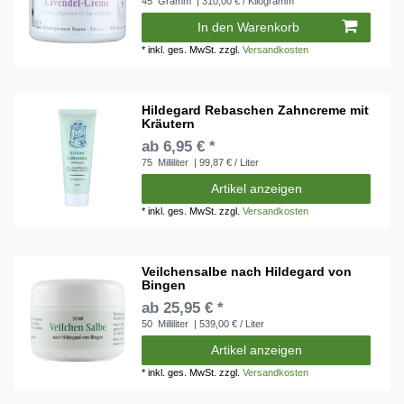
45
Gramm
| 310,00 € / Kilogramm
In den Warenkorb
*
inkl. ges. MwSt.
zzgl.
Versandkosten
Hildegard Rebaschen Zahncreme mit
Kräutern
ab 6,95 € *
75
Milliliter
| 99,87 € / Liter
Artikel anzeigen
*
inkl. ges. MwSt.
zzgl.
Versandkosten
Veilchensalbe nach Hildegard von
Bingen
ab 25,95 € *
50
Milliliter
| 539,00 € / Liter
Artikel anzeigen
*
inkl. ges. MwSt.
zzgl.
Versandkosten