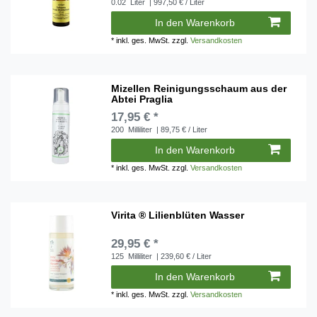
0.02
Liter
| 997,50 € / Liter
In den Warenkorb
*
inkl. ges. MwSt.
zzgl.
Versandkosten
Mizellen Reinigungsschaum aus der
Abtei Praglia
17,95 € *
200
Milliliter
| 89,75 € / Liter
In den Warenkorb
*
inkl. ges. MwSt.
zzgl.
Versandkosten
Virita ® Lilienblüten Wasser
29,95 € *
125
Milliliter
| 239,60 € / Liter
In den Warenkorb
*
inkl. ges. MwSt.
zzgl.
Versandkosten