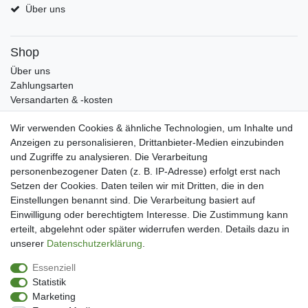
Über uns
Shop
Über uns
Zahlungsarten
Versandarten & -kosten
Widerrufsrecht
Wir verwenden Cookies & ähnliche Technologien, um Inhalte und
Warenkorb
Anzeigen zu personalisieren, Drittanbieter-Medien einzubinden
Zur Kasse
und Zugriffe zu analysieren. Die Verarbeitung
Mein Konto
personenbezogener Daten (z. B. IP-Adresse) erfolgt erst nach
Kundenkonto eröffnen
Setzen der Cookies. Daten teilen wir mit Dritten, die in den
Im Kundenkonto anmelden
Einstellungen benannt sind. Die Verarbeitung basiert auf
Wunschliste
Einwilligung oder berechtigtem Interesse. Die Zustimmung kann
erteilt, abgelehnt oder später widerrufen werden. Details dazu in
Service
unserer
Daten­schutz­erklärung
.
Kontakt
Essenziell
Datenschutzerklärung
Statistik
AGB
Marketing
Impressum