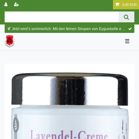
0,00 EUR
🍹 Jetzt wird’s sommerlich: Mit den feinen Sirupen von Eyguebelle entstehen erfrischende Cocktails und köstliche Sommerdrinks.
☰