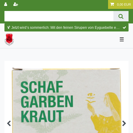
0,00 EUR
🍹 Jetzt wird’s sommerlich: Mit den feinen Sirupen von Eyguebelle entstehen erfrischende Cocktails und köstliche Sommerdrinks.
☰