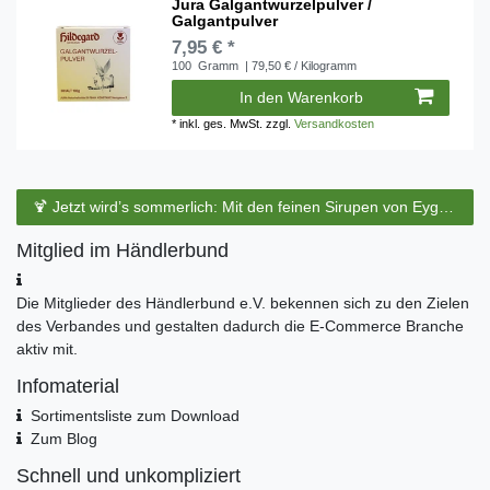
Jura Galgantwurzelpulver /
Galgantpulver
7,95 € *
100
Gramm
| 79,50 € / Kilogramm
In den Warenkorb
*
inkl. ges. MwSt.
zzgl.
Versandkosten
🍹 Jetzt wird’s sommerlich: Mit den feinen Sirupen von Eyguebelle entstehen erfrischende Cocktails und köstliche Sommerdrinks.
Mitglied im Händlerbund
Die Mitglieder des Händlerbund e.V. bekennen sich zu den Zielen
des Verbandes und gestalten dadurch die E-Commerce Branche
aktiv mit.
Infomaterial
Sortimentsliste zum Download
Zum Blog
Schnell und unkompliziert