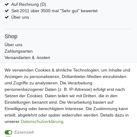
Auf Rechnung (D)
Seit 2011 über 3500 mal "Sehr gut" bewertet
Über uns
Shop
Über uns
Zahlungsarten
Versandarten & -kosten
Widerrufsrecht
Wir verwenden Cookies & ähnliche Technologien, um Inhalte und
Warenkorb
Anzeigen zu personalisieren, Drittanbieter-Medien einzubinden
Zur Kasse
und Zugriffe zu analysieren. Die Verarbeitung
Mein Konto
personenbezogener Daten (z. B. IP-Adresse) erfolgt erst nach
Kundenkonto eröffnen
Setzen der Cookies. Daten teilen wir mit Dritten, die in den
Im Kundenkonto anmelden
Einstellungen benannt sind. Die Verarbeitung basiert auf
Wunschliste
Einwilligung oder berechtigtem Interesse. Die Zustimmung kann
erteilt, abgelehnt oder später widerrufen werden. Details dazu in
Service
unserer
Daten­schutz­erklärung
.
Kontakt
Essenziell
Datenschutzerklärung