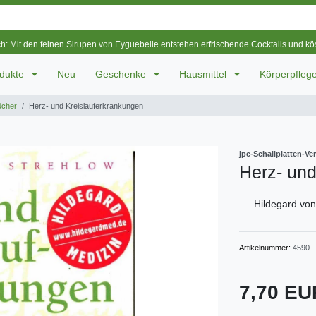
ch: Mit den feinen Sirupen von Eyguebelle entstehen erfrischende Cocktails und k
odukte
Neu
Geschenke
Hausmittel
Körperpfleg
ücher
Herz- und Kreislauferkrankungen
jpc-Schallplatten-V
Herz- und
Hildegard vo
Artikelnummer:
4590
7,70 E