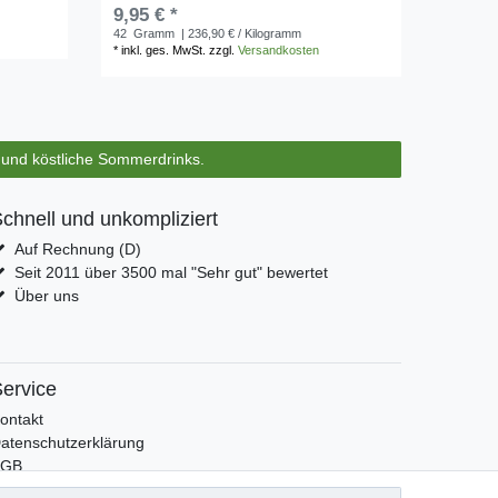
9,95 € *
42
Gramm
| 236,90 € / Kilogramm
*
inkl. ges. MwSt.
zzgl.
Versandkosten
s und köstliche Sommerdrinks.
chnell und unkompliziert
Auf Rechnung (D)
Seit 2011 über 3500 mal "Sehr gut" bewertet
Über uns
ervice
ontakt
atenschutzerklärung
AGB
mpressum