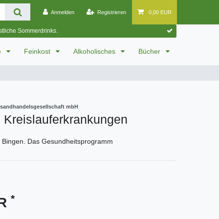
Anmelden
Registrieren
0,00 EUR
östliche Sommerdrinks.
e
Feinkost
Alkoholisches
Bücher
ersandhandelsgesellschaft mbH
 Kreislauferkrankungen
n Bingen. Das Gesundheitsprogramm
*
UR