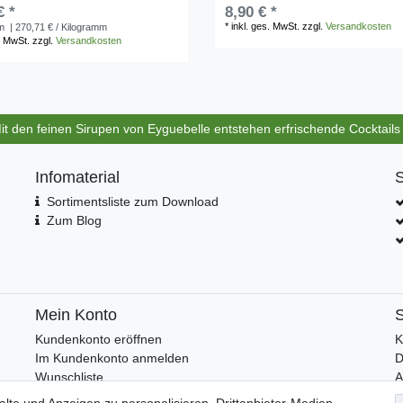
€ *
8,90 € *
*
inkl. ges. MwSt.
zzgl.
Versandkosten
m
| 270,71 € / Kilogramm
. MwSt.
zzgl.
Versandkosten
Mit den feinen Sirupen von Eyguebelle entstehen erfrischende Cocktail
Infomaterial
S
Sortimentsliste zum Download
Zum Blog
Mein Konto
S
Kundenkonto eröffnen
K
Im Kundenkonto anmelden
D
Wunschliste
I