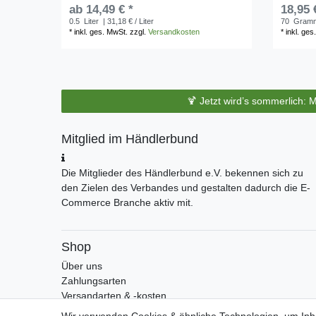
ab 14,49 € *
18,95 
0.5
Liter
| 31,18 € / Liter
70
Gram
*
inkl. ges. MwSt.
zzgl.
Versandkosten
*
inkl. ges
🍹 Jetzt wird’s sommerlich: 
Mitglied im Händlerbund
Die Mitglieder des Händlerbund e.V. bekennen sich zu
den Zielen des Verbandes und gestalten dadurch die E-
Commerce Branche aktiv mit.
Shop
Über uns
Zahlungsarten
Versandarten & -kosten
Widerrufsrecht