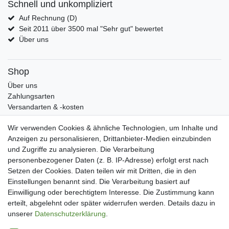
Schnell und unkompliziert
Auf Rechnung (D)
Seit 2011 über 3500 mal "Sehr gut" bewertet
Über uns
Shop
Über uns
Zahlungsarten
Versandarten & -kosten
Widerrufsrecht
Wir verwenden Cookies & ähnliche Technologien, um Inhalte und
Warenkorb
Anzeigen zu personalisieren, Drittanbieter-Medien einzubinden
Zur Kasse
und Zugriffe zu analysieren. Die Verarbeitung
Mein Konto
personenbezogener Daten (z. B. IP-Adresse) erfolgt erst nach
Kundenkonto eröffnen
Setzen der Cookies. Daten teilen wir mit Dritten, die in den
Im Kundenkonto anmelden
Einstellungen benannt sind. Die Verarbeitung basiert auf
Wunschliste
Einwilligung oder berechtigtem Interesse. Die Zustimmung kann
erteilt, abgelehnt oder später widerrufen werden. Details dazu in
Service
unserer
Daten­schutz­erklärung
.
Kontakt