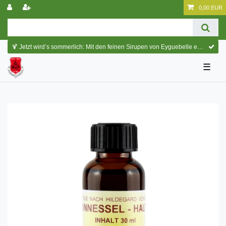
0,00 EUR
🍹 Jetzt wird’s sommerlich: Mit den feinen Sirupen von Eyguebelle entstehen erfrischende Cocktails und köstliche Sommerdrinks.
☰