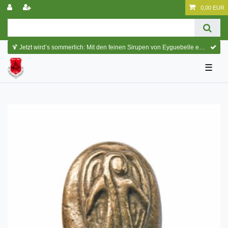
0,00 EUR
🍹 Jetzt wird’s sommerlich: Mit den feinen Sirupen von Eyguebelle entstehen erfrischende Cocktails und köstliche Sommerdrinks.
☰