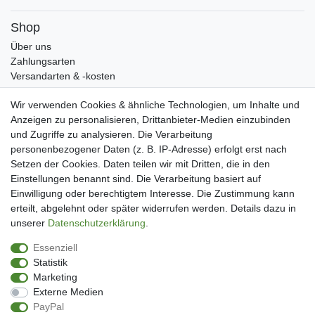
Shop
Über uns
Zahlungsarten
Versandarten & -kosten
Widerrufsrecht
Wir verwenden Cookies & ähnliche Technologien, um Inhalte und
Warenkorb
Anzeigen zu personalisieren, Drittanbieter-Medien einzubinden
Zur Kasse
und Zugriffe zu analysieren. Die Verarbeitung
Mein Konto
personenbezogener Daten (z. B. IP-Adresse) erfolgt erst nach
Kundenkonto eröffnen
Setzen der Cookies. Daten teilen wir mit Dritten, die in den
Im Kundenkonto anmelden
Einstellungen benannt sind. Die Verarbeitung basiert auf
Wunschliste
Einwilligung oder berechtigtem Interesse. Die Zustimmung kann
erteilt, abgelehnt oder später widerrufen werden. Details dazu in
Service
unserer
Daten­schutz­erklärung
.
Kontakt
Essenziell
Datenschutzerklärung
Statistik
AGB
Marketing
Impressum
Externe Medien
Facebook
PayPal
Newsletter An & Abmeldung