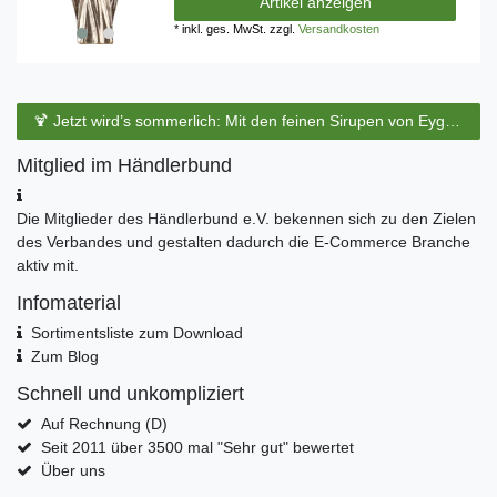
Artikel anzeigen
*
inkl. ges. MwSt.
zzgl.
Versandkosten
🍹 Jetzt wird’s sommerlich: Mit den feinen Sirupen von Eyguebelle entstehen erfrischende Cocktails und köstliche Sommerdrinks.
Mitglied im Händlerbund
Die Mitglieder des Händlerbund e.V. bekennen sich zu den Zielen
des Verbandes und gestalten dadurch die E-Commerce Branche
aktiv mit.
Infomaterial
Sortimentsliste zum Download
Zum Blog
Schnell und unkompliziert
Auf Rechnung (D)
Seit 2011 über 3500 mal "Sehr gut" bewertet
Über uns