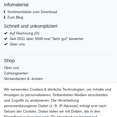
Infomaterial
Sortimentsliste zum Download
Zum Blog
Schnell und unkompliziert
Auf Rechnung (D)
Seit 2011 über 3500 mal "Sehr gut" bewertet
Über uns
Shop
Über uns
Zahlungsarten
Versandarten & -kosten
Widerrufsrecht
Wir verwenden Cookies & ähnliche Technologien, um Inhalte und
Warenkorb
Anzeigen zu personalisieren, Drittanbieter-Medien einzubinden
Zur Kasse
und Zugriffe zu analysieren. Die Verarbeitung
Mein Konto
personenbezogener Daten (z. B. IP-Adresse) erfolgt erst nach
Kundenkonto eröffnen
Setzen der Cookies. Daten teilen wir mit Dritten, die in den
Im Kundenkonto anmelden
Einstellungen benannt sind. Die Verarbeitung basiert auf