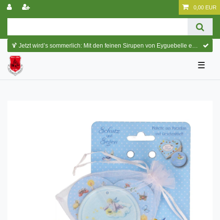
0,00 EUR
🍹 Jetzt wird’s sommerlich: Mit den feinen Sirupen von Eyguebelle entstehen erfrischende Cocktails und köstliche Sommerdrinks.
☰