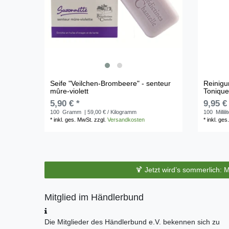
Seife "Veilchen-Brombeere" - senteur
Reinigu
mûre-violett
Toniqu
5,90 € *
9,95 €
100
Gramm
| 59,00 € / Kilogramm
100
Millili
*
inkl. ges. MwSt.
zzgl.
Versandkosten
*
inkl. ges
🍹 Jetzt wird’s sommerlich: 
Mitglied im Händlerbund
Die Mitglieder des Händlerbund e.V. bekennen sich zu