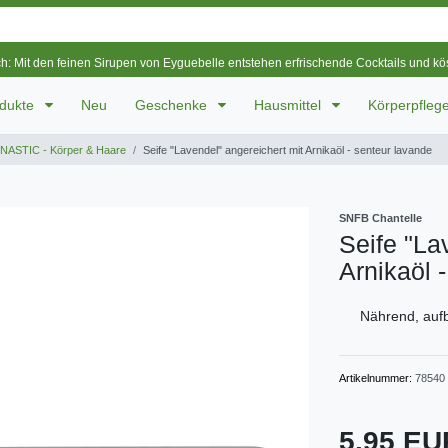
ch: Mit den feinen Sirupen von Eyguebelle entstehen erfrischende Cocktails und k
odukte
Neu
Geschenke
Hausmittel
Körperpfleg
ASTIC - Körper & Haare
Seife "Lavendel" angereichert mit Arnikaöl - senteur lavande
SNFB Chantelle
Seife "La
Arnikaöl 
Nährend, auf
Artikelnummer:
78540
5,95 E