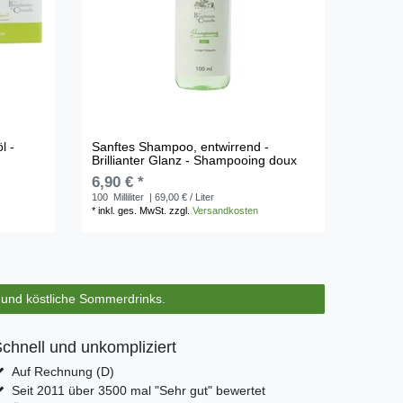
l -
Sanftes Shampoo, entwirrend -
Brillianter Glanz - Shampooing doux
6,90 € *
100
Milliliter
| 69,00 € / Liter
*
inkl. ges. MwSt.
zzgl.
Versandkosten
s und köstliche Sommerdrinks.
chnell und unkompliziert
Auf Rechnung (D)
Seit 2011 über 3500 mal "Sehr gut" bewertet