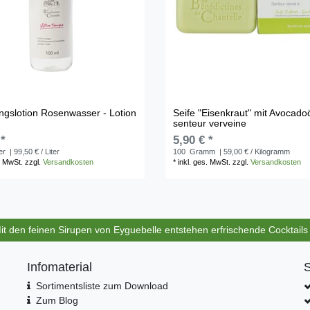
ngslotion Rosenwasser - Lotion
Seife "Eisenkraut" mit Avocadoö
e
senteur verveine
 *
5,90 € *
ter
| 99,50 € / Liter
100
Gramm
| 59,00 € / Kilogramm
. MwSt.
zzgl.
Versandkosten
*
inkl. ges. MwSt.
zzgl.
Versandkosten
Mit den feinen Sirupen von Eyguebelle entstehen erfrischende Cocktail
Infomaterial
S
Sortimentsliste zum Download
Zum Blog