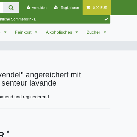
Anmelden
Registrieren
0,00 EUR
östliche Sommerdrinks.
e
Feinkost
Alkoholisches
Bücher
vendel" angereichert mit
- senteur lavande
bauend und reginerierend
*
UR