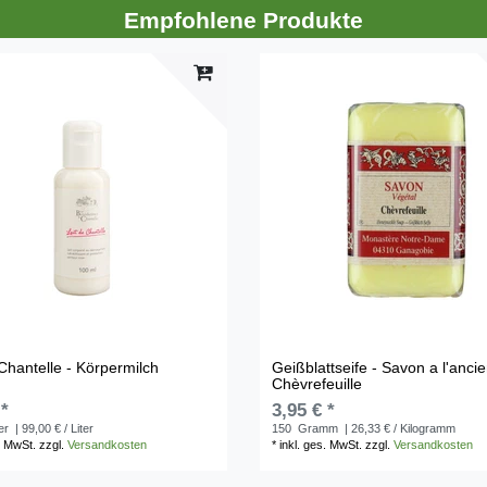
Empfohlene Produkte
 Chantelle - Körpermilch
Geißblattseife - Savon a l'anci
Chèvrefeuille
 *
3,95 € *
ter
| 99,00 € / Liter
150
Gramm
| 26,33 € / Kilogramm
. MwSt.
zzgl.
Versandkosten
*
inkl. ges. MwSt.
zzgl.
Versandkosten