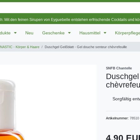
ch: Mit den feinen Sirupen von Eyguebelle entstehen erfrischende Cocktails und k
odukte
Neu
Geschenke
Hausmittel
Körperpfleg
ASTIC - Körper & Haare
Duschgel Geißblatt - Gel douche senteur chèvrefeuille
SNFB Chantelle
Duschgel 
chèvrefeu
Sorgfältig ent
Artikelnummer:
78510
4,90 E