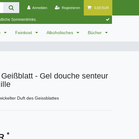
Anmelden
Registrieren
0,00 EUR
östliche Sommerdrinks.
e
Feinkost
Alkoholisches
Bücher
Geißblatt - Gel douche senteur
ille
wickelter Duft des Geissblattes
*
UR