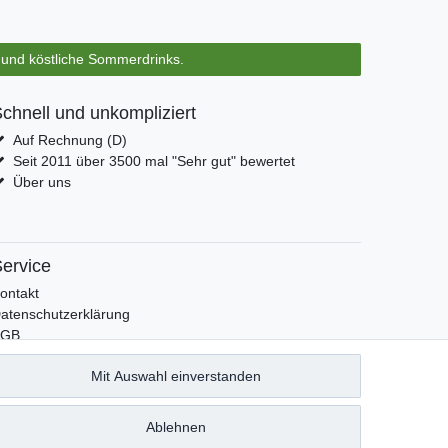
s und köstliche Sommerdrinks.
chnell und unkompliziert
Auf Rechnung (D)
Seit 2011 über 3500 mal "Sehr gut" bewertet
Über uns
ervice
ontakt
atenschutzerklärung
AGB
mpressum
Mit Auswahl einverstanden
acebook
ewsletter An & Abmeldung
Ablehnen