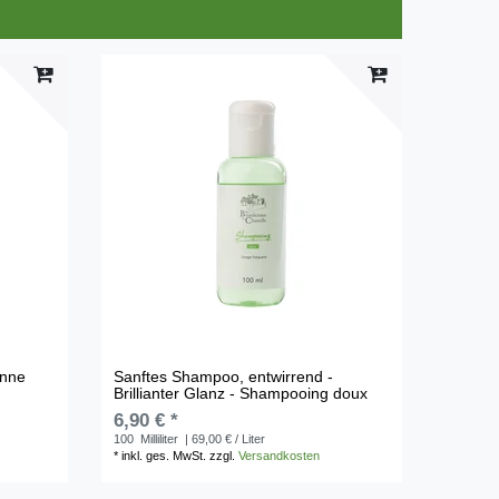
enne
Sanftes Shampoo, entwirrend -
Brillianter Glanz - Shampooing doux
6,90 € *
100
Milliliter
| 69,00 € / Liter
*
inkl. ges. MwSt.
zzgl.
Versandkosten