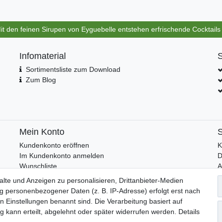
Mit den feinen Sirupen von Eyguebelle entstehen erfrischende Cocktail
Infomaterial
S
Sortimentsliste zum Download
Zum Blog
Mein Konto
S
Kundenkonto eröffnen
K
Im Kundenkonto anmelden
D
Wunschliste
I
lte und Anzeigen zu personalisieren, Drittanbieter-Medien
F
ng personenbezogener Daten (z. B. IP-Adresse) erfolgt erst nach
N
den Einstellungen benannt sind. Die Verarbeitung basiert auf
 kann erteilt, abgelehnt oder später widerrufen werden. Details