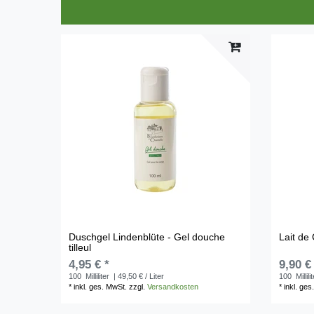
Duschgel Lindenblüte - Gel douche
Lait de
tilleul
4,95 € *
9,90 €
100
Milliliter
| 49,50 € / Liter
100
Millili
*
inkl. ges. MwSt.
zzgl.
Versandkosten
*
inkl. ges