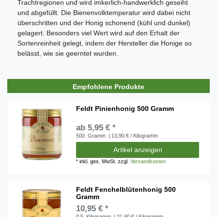
Trachtregionen und wird imkerlich-handwerklich geseiht
und abgefüllt. Die Bienenvolktemperatur wird dabei nicht
überschritten und der Honig schonend (kühl und dunkel)
gelagert. Besonders viel Wert wird auf den Erhalt der
Sortenreinheit gelegt, indem der Hersteller die Honige so
belässt, wie sie geerntet wurden.
Empfohlene Produkte
Feldt Pinienhonig 500 Gramm
ab 5,95 € *
500
Gramm
| 13,90 € / Kilogramm
Artikel anzeigen
*
inkl. ges. MwSt.
zzgl.
Versandkosten
Feldt Fenchelblütenhonig 500
Gramm
10,95 € *
0.5
Kilogramm
| 21,90 € / Kilogramm