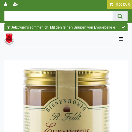
0,00 EUR
🍹 Jetzt wird’s sommerlich: Mit den feinen Sirupen von Eyguebelle entstehen erfrischende Cocktails und köstliche Sommerdrinks.
☰