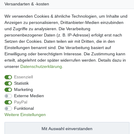
Versandarten & -kosten
Widerrufsrecht
Wir verwenden Cookies & ähnliche Technologien, um Inhalte und
Warenkorb
Anzeigen zu personalisieren, Drittanbieter-Medien einzubinden
Zur Kasse
und Zugriffe zu analysieren. Die Verarbeitung
Mein Konto
personenbezogener Daten (z. B. IP-Adresse) erfolgt erst nach
Kundenkonto eröffnen
Setzen der Cookies. Daten teilen wir mit Dritten, die in den
Im Kundenkonto anmelden
Einstellungen benannt sind. Die Verarbeitung basiert auf
Wunschliste
Einwilligung oder berechtigtem Interesse. Die Zustimmung kann
erteilt, abgelehnt oder später widerrufen werden. Details dazu in
Service
unserer
Daten­schutz­erklärung
.
Kontakt
Essenziell
Datenschutzerklärung
Statistik
AGB
Marketing
Impressum
Externe Medien
Facebook
PayPal
Newsletter An & Abmeldung
Funktional
Weitere Einstellungen
Mit Auswahl einverstanden
Impressum
Daten­schutz­erklärung
AGB