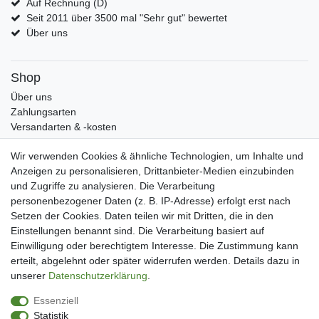
Auf Rechnung (D)
Seit 2011 über 3500 mal "Sehr gut" bewertet
Über uns
Shop
Über uns
Zahlungsarten
Versandarten & -kosten
Widerrufsrecht
Wir verwenden Cookies & ähnliche Technologien, um Inhalte und
Warenkorb
Anzeigen zu personalisieren, Drittanbieter-Medien einzubinden
Zur Kasse
und Zugriffe zu analysieren. Die Verarbeitung
Mein Konto
personenbezogener Daten (z. B. IP-Adresse) erfolgt erst nach
Kundenkonto eröffnen
Setzen der Cookies. Daten teilen wir mit Dritten, die in den
Im Kundenkonto anmelden
Einstellungen benannt sind. Die Verarbeitung basiert auf
Wunschliste
Einwilligung oder berechtigtem Interesse. Die Zustimmung kann
erteilt, abgelehnt oder später widerrufen werden. Details dazu in
Service
unserer
Daten­schutz­erklärung
.
Kontakt
Essenziell
Datenschutzerklärung
Statistik
AGB