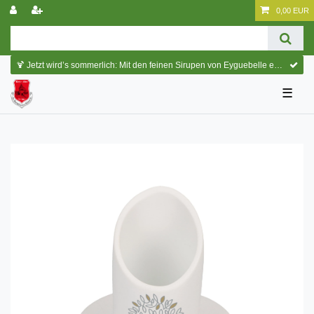
0,00 EUR
🍹 Jetzt wird’s sommerlich: Mit den feinen Sirupen von Eyguebelle entstehen erfrischende Cocktails und köstliche Sommerdrinks.
☰