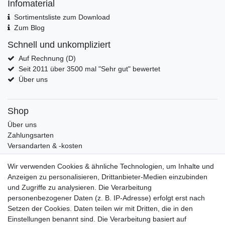
Infomaterial
Sortimentsliste zum Download
Zum Blog
Schnell und unkompliziert
Auf Rechnung (D)
Seit 2011 über 3500 mal "Sehr gut" bewertet
Über uns
Shop
Über uns
Zahlungsarten
Versandarten & -kosten
Widerrufsrecht
Wir verwenden Cookies & ähnliche Technologien, um Inhalte und
Warenkorb
Anzeigen zu personalisieren, Drittanbieter-Medien einzubinden
Zur Kasse
und Zugriffe zu analysieren. Die Verarbeitung
Mein Konto
personenbezogener Daten (z. B. IP-Adresse) erfolgt erst nach
Kundenkonto eröffnen
Setzen der Cookies. Daten teilen wir mit Dritten, die in den
Im Kundenkonto anmelden
Einstellungen benannt sind. Die Verarbeitung basiert auf