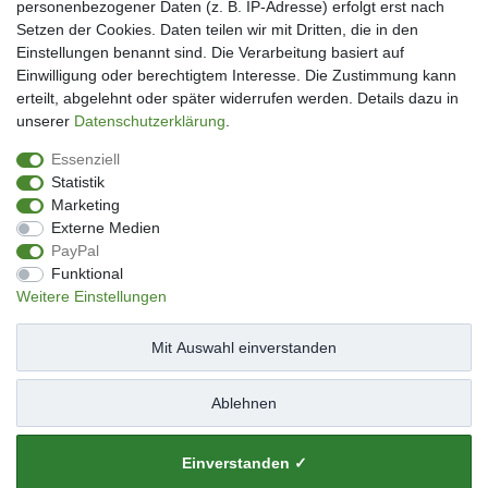
personenbezogener Daten (z. B. IP-Adresse) erfolgt erst nach
Kundenkonto eröffnen
Setzen der Cookies. Daten teilen wir mit Dritten, die in den
Im Kundenkonto anmelden
Einstellungen benannt sind. Die Verarbeitung basiert auf
Wunschliste
Einwilligung oder berechtigtem Interesse. Die Zustimmung kann
erteilt, abgelehnt oder später widerrufen werden. Details dazu in
Service
unserer
Daten­schutz­erklärung
.
Kontakt
Essenziell
Datenschutzerklärung
Statistik
AGB
Marketing
Impressum
Externe Medien
Facebook
PayPal
Newsletter An & Abmeldung
Funktional
Weitere Einstellungen
Mit Auswahl einverstanden
Impressum
Daten­schutz­erklärung
AGB
Ablehnen
Widerrufs­recht
Kontakt
Vertrag widerrufen
Einverstanden ✓