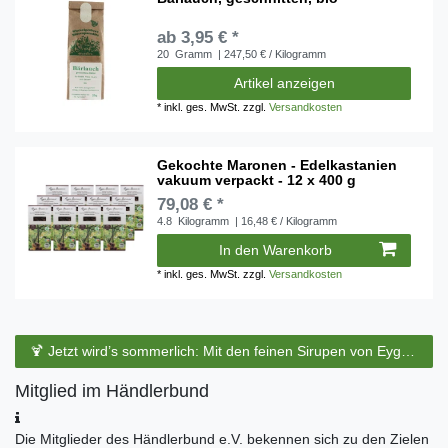
ab 3,95 € *
20
Gramm
| 247,50 € / Kilogramm
Artikel anzeigen
*
inkl. ges. MwSt.
zzgl.
Versandkosten
Gekochte Maronen - Edelkastanien
vakuum verpackt - 12 x 400 g
79,08 € *
4.8
Kilogramm
| 16,48 € / Kilogramm
In den Warenkorb
*
inkl. ges. MwSt.
zzgl.
Versandkosten
🍹 Jetzt wird’s sommerlich: Mit den feinen Sirupen von Eyguebelle entstehen erfrischende Cocktails und köstliche Sommerdrinks.
Mitglied im Händlerbund
Die Mitglieder des Händlerbund e.V. bekennen sich zu den Zielen