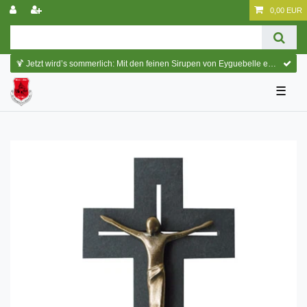
0,00 EUR
🍹 Jetzt wird’s sommerlich: Mit den feinen Sirupen von Eyguebelle entstehen erfrischende Cocktails und köstliche Sommerdrinks.
☰