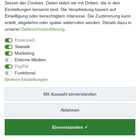
Kundenkonto eröffnen
Setzen der Cookies. Daten teilen wir mit Dritten, die in den
Im Kundenkonto anmelden
Einstellungen benannt sind. Die Verarbeitung basiert auf
Wunschliste
Einwilligung oder berechtigtem Interesse. Die Zustimmung kann
erteilt, abgelehnt oder später widerrufen werden. Details dazu in
Service
unserer
Daten­schutz­erklärung
.
Kontakt
Essenziell
Datenschutzerklärung
Statistik
AGB
Marketing
Impressum
Externe Medien
Facebook
PayPal
Newsletter An & Abmeldung
Funktional
Weitere Einstellungen
Mit Auswahl einverstanden
Impressum
Daten­schutz­erklärung
AGB
Ablehnen
Widerrufs­recht
Kontakt
Vertrag widerrufen
Einverstanden ✓