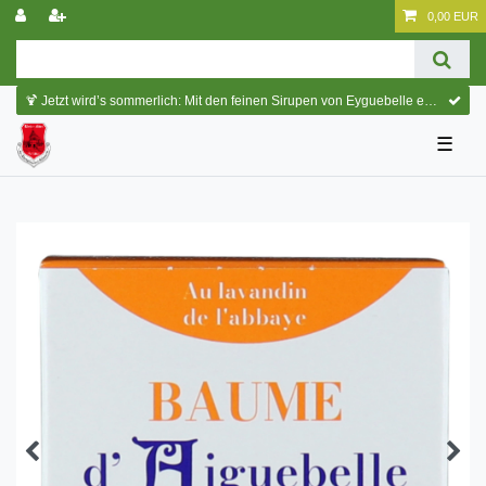
0,00 EUR
🍹 Jetzt wird’s sommerlich: Mit den feinen Sirupen von Eyguebelle entstehen erfrischende Cocktails und köstliche Sommerdrinks.
☰