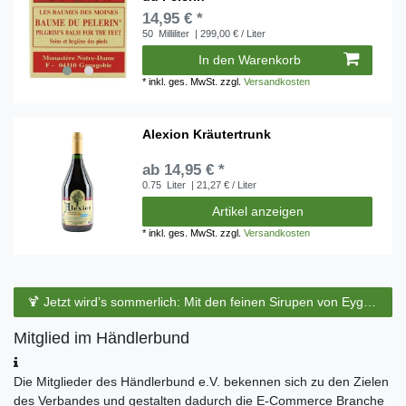
14,95 € *
50
Milliliter
| 299,00 € / Liter
In den Warenkorb
*
inkl. ges. MwSt.
zzgl.
Versandkosten
Alexion Kräutertrunk
ab 14,95 € *
0.75
Liter
| 21,27 € / Liter
Artikel anzeigen
*
inkl. ges. MwSt.
zzgl.
Versandkosten
🍹 Jetzt wird’s sommerlich: Mit den feinen Sirupen von Eyguebelle entstehen erfrischende Cocktails und köstliche Sommerdrinks.
Mitglied im Händlerbund
Die Mitglieder des Händlerbund e.V. bekennen sich zu den Zielen
des Verbandes und gestalten dadurch die E-Commerce Branche