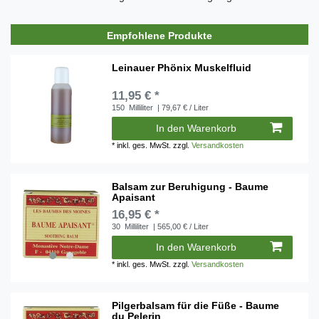
Empfohlene Produkte
Leinauer Phönix Muskelfluid
11,95 € *
150
Milliliter
| 79,67 € / Liter
In den Warenkorb
*
inkl. ges. MwSt.
zzgl.
Versandkosten
Balsam zur Beruhigung - Baume
Apaisant
16,95 € *
30
Milliliter
| 565,00 € / Liter
In den Warenkorb
*
inkl. ges. MwSt.
zzgl.
Versandkosten
Pilgerbalsam für die Füße - Baume
du Pelerin